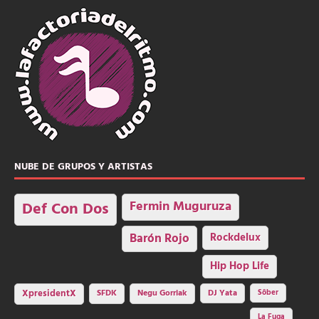
NUBE DE GRUPOS Y ARTISTAS
Fermin Muguruza
Def Con Dos
Barón Rojo
Rockdelux
Hip Hop Life
SFDK
Negu Gorriak
XpresidentX
DJ Yata
Sôber
La Fuga