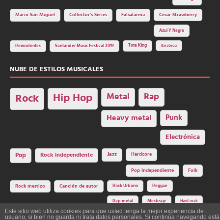
Mario San Miguel
Collector's Series
Falsalarma
César Strawberry
Azul Y Negro
Tote King
Reincidentes
Santander Music Festival 2019
Saratoga
NUBE DE ESTILOS MUSICALES
Hip Hop
Metal
Rap
Rock
Heavy metal
Punk
Electrónica
Rock independiente
Jazz
Hardcore
Pop
Pop Independiente
Folk
Rock Urbano
Reggae
Rock mestizo
Canción de autor
Rap metal
Mestizaje
Hard rock
Este sitio web utiliza cookies para que usted tenga la mejor experiencia de
usuario, si bien no guarda ni trata datos personales. Si continúa navegando está