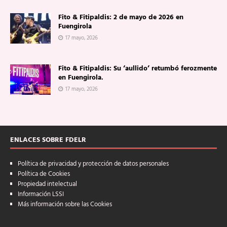
Fito & Fitipaldis: 2 de mayo de 2026 en
Fuengirola
17 mayo, 2026
Fito & Fitipaldis: Su ‘aullido’ retumbó ferozmente
en Fuengirola.
17 mayo, 2026
ENLACES SOBRE FDELR
Política de privacidad y protección de datos personales
Política de Cookies
Propiedad intelectual
Información LSSI
Más información sobre las Cookies