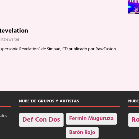
Revelation
littlewalter
upersonic Revelation” de Simbad, CD publicado por RawFusion
NUBE DE GRUPOS Y ARTISTAS
NUBE
nales
Fermin Muguruza
Def Con Dos
Ro
Barón Rojo