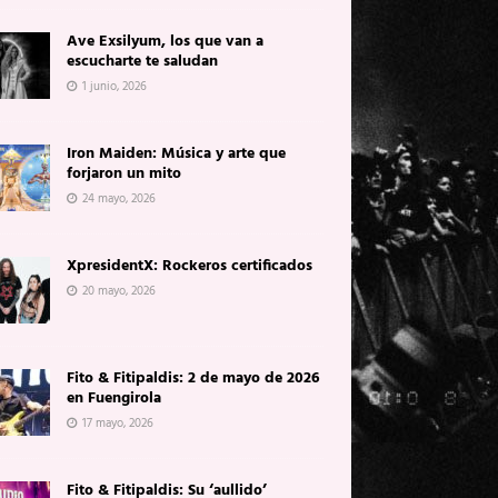
Ave Exsilyum, los que van a
escucharte te saludan
1 junio, 2026
Iron Maiden: Música y arte que
forjaron un mito
24 mayo, 2026
XpresidentX: Rockeros certificados
20 mayo, 2026
Fito & Fitipaldis: 2 de mayo de 2026
en Fuengirola
17 mayo, 2026
Fito & Fitipaldis: Su ‘aullido’