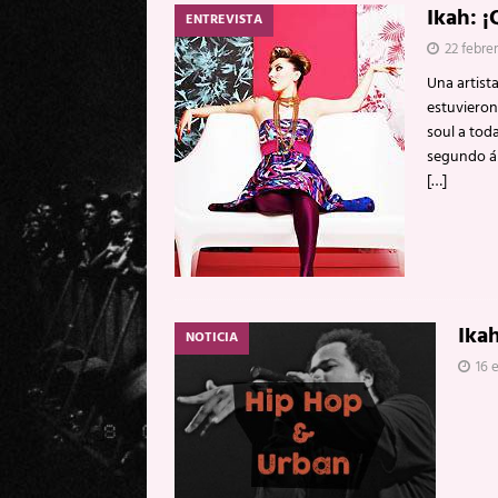
Ikah: 
ENTREVISTA
[ 20 mayo, 2026 ]
XpresidentX: 
22 febrer
[ 17 mayo, 2026 ]
Fito & Fitipal
Una artista
[ 17 mayo, 2026 ]
Fito & Fitipal
estuvieron
soul a tod
[ 5 agosto, 2026 ]
Florent Gorge
segundo á
[…]
Ika
NOTICIA
16 