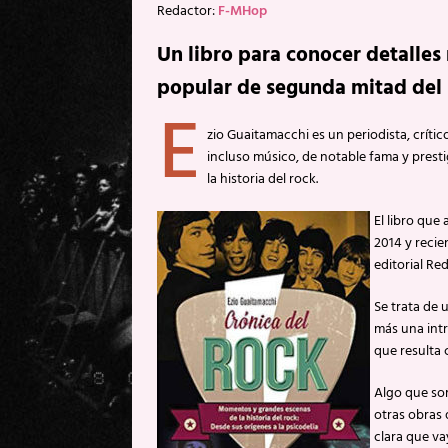
Redactor:
F-MHop
Un libro para conocer detalles 
popular de segunda mitad del 
E
zio Guaitamacchi es un periodista, crític
incluso músico, de notable fama y presti
la historia del rock.
El libro que
2014 y recie
editorial Re
Se trata de 
más una intr
que resulta 
Algo que sor
otras obras 
clara que va