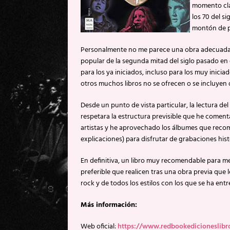
momento clav
los 70 del s
montón de pá
Personalmente no me parece una obra adecuada pa
popular de la segunda mitad del siglo pasado e
para los ya iniciados, incluso para los muy inicia
otros muchos libros no se ofrecen o se incluyen
Desde un punto de vista particular, la lectura d
respetara la estructura previsible que he comen
artistas y he aprovechado los álbumes que recomi
explicaciones) para disfrutar de grabaciones hi
En definitiva, un libro muy recomendable para m
preferible que realicen tras una obra previa que 
rock y de todos los estilos con los que se ha entre
Más información:
Web oficial:
https://www.redbookedicioneslibr