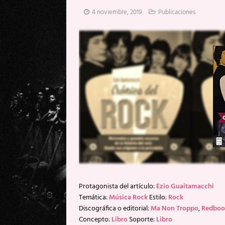
[ 20 mayo, 2026 ]
XpresidentX: 
4 noviembre, 2019
Publicaciones
[ 17 mayo, 2026 ]
Fito & Fitipal
[ 17 mayo, 2026 ]
Fito & Fitipal
[ 5 agosto, 2026 ]
Florent Gorge
Protagonista del artículo:
Ezio Guaitamacchi
Temática:
Música Rock
Estilo:
Rock
Discográfica o editorial:
Ma Non Troppo
,
Redboo
Concepto:
Libro
Soporte:
Libro