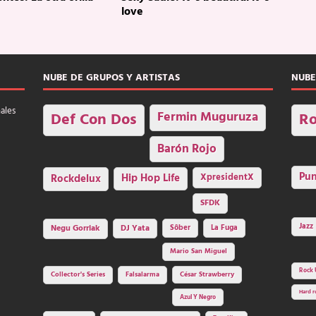
love
NUBE DE GRUPOS Y ARTISTAS
NUBE
nales
Fermin Muguruza
Def Con Dos
Ro
Barón Rojo
Pu
Rockdelux
Hip Hop Life
XpresidentX
SFDK
Jazz
Negu Gorriak
DJ Yata
Sôber
La Fuga
Mario San Miguel
Rock 
Collector's Series
Falsalarma
César Strawberry
Hard r
Azul Y Negro