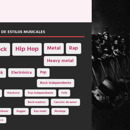
 DE ESTILOS MUSICALES
Hip Hop
Metal
Rap
ck
Heavy metal
nk
Electrónica
Pop
Rock independiente
Hardcore
Pop Independiente
Folk
Rock mestizo
Canción de autor
Urbano
Reggae
Rap metal
Mestizaje
ock