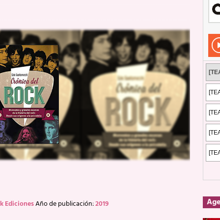
Rockeros certificados
ENTREVISTAS
dis: 2 de mayo de 2026 en Fuengirola
FOTOS
dis: Su ‘aullido’ retumbó ferozmente en Fuengirola.
REPORTAJES
s: La historia de Nintendo Vol. 2
PUBLICACIONES
Ag
k Ediciones
Año de publicación:
2019