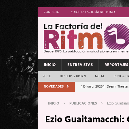
CONTACTO
SOBRE LA FACTORÍA DEL RITMO
INICIO
ENTREVISTAS
REPORTAJES
ROCK
HIP HOP & URBAN
METAL
PUNK & H
NOVEDADES
[ 15 junio, 2026 ]
Dream Theater:
Memory”
REPORTAJES
INICIO
PUBLICACIONES
Ezio Guaitama
[ 11 junio, 2026 ]
Vamos Con Todo
Ezio Guaitamacchi: 
[ 1 junio, 2026 ]
Ave Exsilyum, l
[ 24 mayo, 2026 ]
Iron Maiden: 