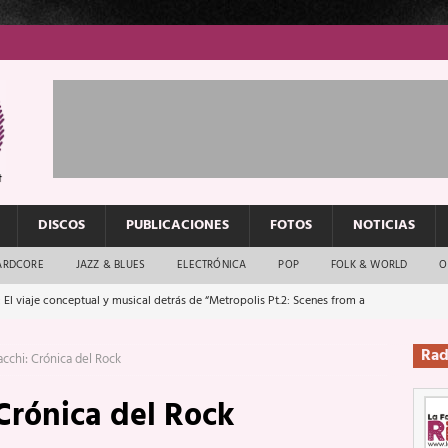
DISCOS
PUBLICACIONES
FOTOS
NOTICIAS
ARDCORE
JAZZ & BLUES
ELECTRÓNICA
POP
FOLK & WORLD
O
 El viaje conceptual y musical detrás de “Metropolis Pt.2: Scenes from a
Rad
cchi: Crónica del Rock
: El rock urbano sigue en buenas manos
ENTREVISTAS
Crónica del Rock
os que van a escucharte te saludan
ENTREVISTAS
Música y arte que forjaron un mito
REPORTAJES