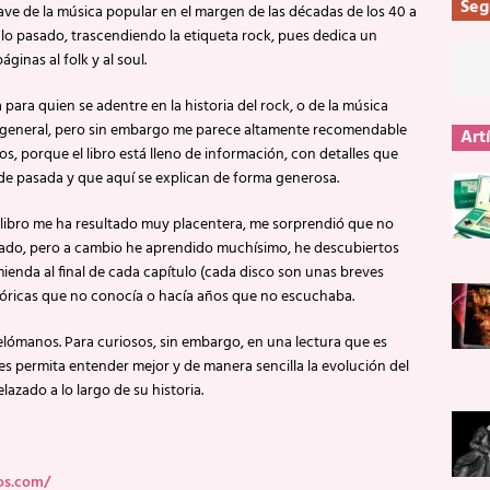
Seg
e de la música popular en el margen de las décadas de los 40 a
iglo pasado, trascendiendo la etiqueta rock, pues dedica un
ginas al folk y al soul.
ra quien se adentre en la historia del rock, o de la música
n general, pero sin embargo me parece altamente recomendable
Art
dos, porque el libro está lleno de información, con detalles que
 de pasada y que aquí se explican de forma generosa.
el libro me ha resultado muy placentera, me sorprendió que no
tado, pero a cambio he aprendido muchísimo, he descubiertos
enda al final de cada capítulo (cada disco son unas breves
stóricas que no conocía o hacía años que no escuchaba.
elómanos. Para curiosos, sin embargo, en una lectura que es
les permita entender mejor y de manera sencilla la evolución del
lazado a lo largo de su historia.
os.com/