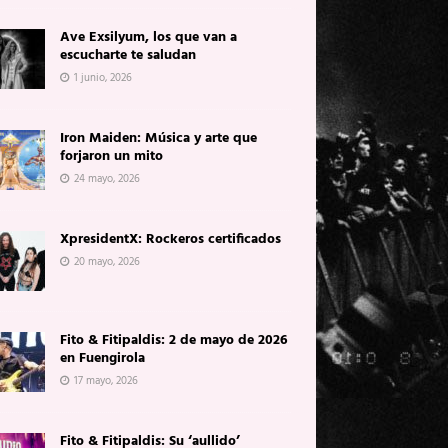
Ave Exsilyum, los que van a
escucharte te saludan
1 junio, 2026
Iron Maiden: Música y arte que
forjaron un mito
24 mayo, 2026
XpresidentX: Rockeros certificados
20 mayo, 2026
Fito & Fitipaldis: 2 de mayo de 2026
en Fuengirola
17 mayo, 2026
Fito & Fitipaldis: Su ‘aullido’