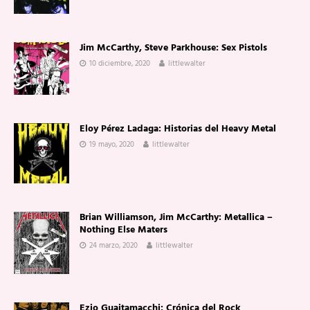
Jim McCarthy, Steve Parkhouse: Sex Pistols
10 diciembre, 2020
littlewalter
Eloy Pérez Ladaga: Historias del Heavy Metal
19 mayo, 2020
littlewalter
Brian Williamson, Jim McCarthy: Metallica –
Nothing Else Maters
24 marzo, 2020
littlewalter
Ezio Guaitamacchi: Crónica del Rock