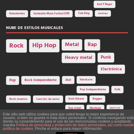
Azul Y Negro
Tote King
Reincidentes
Santander Music Festival 2019
Saratoga
NUBE DE ESTILOS MUSICALES
Hip Hop
Metal
Rap
Rock
Heavy metal
Punk
Electrónica
Rock independiente
Jazz
Hardcore
Pop
Pop Independiente
Folk
Rock Urbano
Reggae
Rock mestizo
Canción de autor
Rap metal
Mestizaje
Hard rock
Este sitio web utiliza cookies para que usted tenga la mejor experiencia de
usuario, si bien no guarda ni trata datos personales. Si continúa navegando está
dando su consentimiento para el uso de las mencionadas cookies y aceptando
nuestra
Política de privacidad y protección de datos personales, así como nuestr
Construcción y diseño: La Factoría del Ritmo Art Studio. Edita: Asociación
política de cookies
. Pinche el enlace para mayor información.
Cultural Y Dale Ritmo!