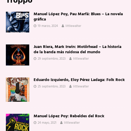
Troppo
Manuel López Poy, Pau Marfá: Blues – La novela
gráfica
19 marzo, 2024
littlewalter
Juan Riera, Mark Irwin: Motörhead – La historia
de la banda más ruidosa del mundo
29 septiembre, 2023
littlewalter
Eduardo Izquierdo, Eloy Pérez Ladaga: Folk Rock
25 septiembre, 2023
littlewalter
Manuel López Poy: Rebeldes del Rock
24 mayo, 2021
littlewalter