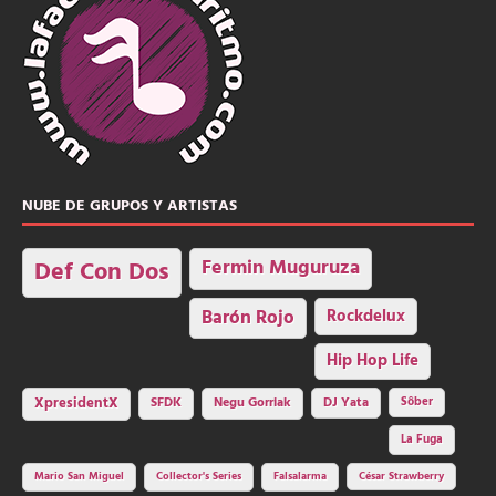
NUBE DE GRUPOS Y ARTISTAS
Fermin Muguruza
Def Con Dos
Barón Rojo
Rockdelux
Hip Hop Life
SFDK
Negu Gorriak
XpresidentX
DJ Yata
Sôber
La Fuga
Mario San Miguel
Collector's Series
Falsalarma
César Strawberry