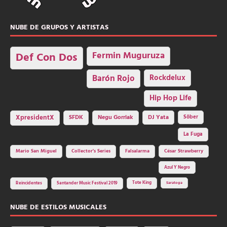
NUBE DE GRUPOS Y ARTISTAS
Fermin Muguruza
Def Con Dos
Barón Rojo
Rockdelux
Hip Hop Life
SFDK
Negu Gorriak
XpresidentX
DJ Yata
Sôber
La Fuga
Mario San Miguel
Collector's Series
Falsalarma
César Strawberry
Azul Y Negro
Tote King
Reincidentes
Santander Music Festival 2019
Saratoga
NUBE DE ESTILOS MUSICALES