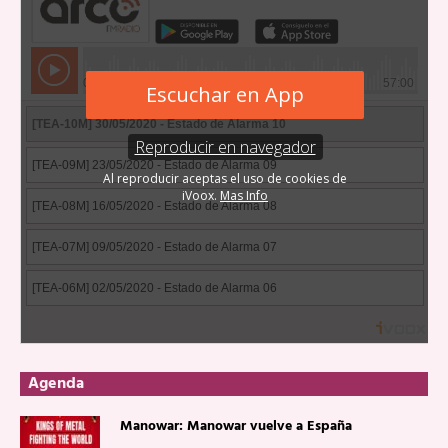
Agenda
Manowar: Manowar vuelve a España