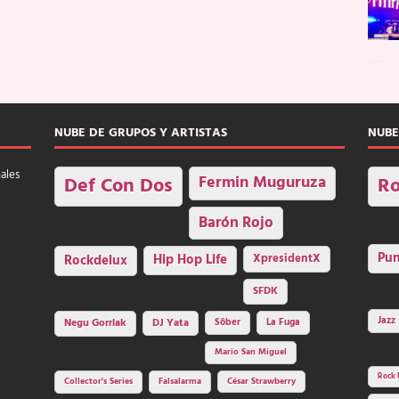
NUBE DE GRUPOS Y ARTISTAS
NUBE
nales
Fermin Muguruza
Def Con Dos
Ro
Barón Rojo
Pu
Rockdelux
Hip Hop Life
XpresidentX
SFDK
Jazz
Negu Gorriak
DJ Yata
Sôber
La Fuga
Mario San Miguel
Rock 
Collector's Series
Falsalarma
César Strawberry