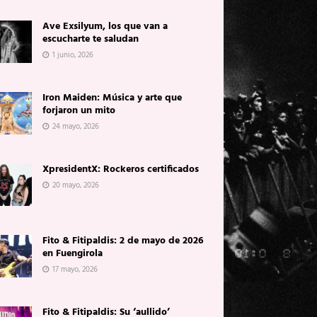
Ave Exsilyum, los que van a
escucharte te saludan
1 junio, 2026
Iron Maiden: Música y arte que
forjaron un mito
24 mayo, 2026
XpresidentX: Rockeros certificados
20 mayo, 2026
Fito & Fitipaldis: 2 de mayo de 2026
en Fuengirola
17 mayo, 2026
Fito & Fitipaldis: Su ‘aullido’