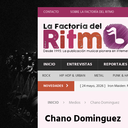
CONTACTO
SOBRE LA FACTORÍA DEL RITMO
INICIO
ENTREVISTAS
REPORTAJES
ROCK
HIP HOP & URBAN
METAL
PUNK & H
NOVEDADES
[ 24 mayo, 2026 ]
Iron Maiden: 
[ 20 mayo, 2026 ]
XpresidentX: 
INICIO
Medios
Chano Dominguez
[ 17 mayo, 2026 ]
Fito & Fitipal
Chano Dominguez
[ 17 mayo, 2026 ]
Fito & Fitipal
[ 5 agosto, 2026 ]
Florent Gorge