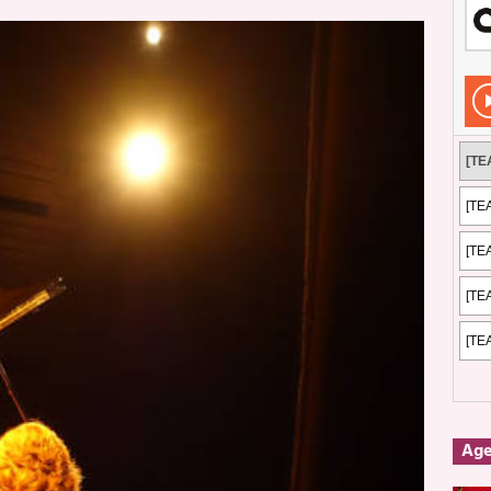
 El viaje conceptual y musical detrás de “Metropolis Pt.2: Scenes from a
: El rock urbano sigue en buenas manos
ENTREVISTAS
os que van a escucharte te saludan
ENTREVISTAS
Ag