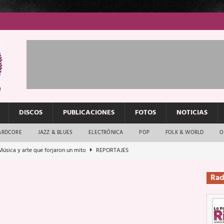
DISCOS
PUBLICACIONES
FOTOS
NOTICIAS
ARDCORE
JAZZ & BLUES
ELECTRÓNICA
POP
FOLK & WORLD
O
Música y arte que forjaron un mito
REPORTAJES
Rockeros certificados
ENTREVISTAS
Rad
dis: 2 de mayo de 2026 en Fuengirola
FOTOS
dis: Su ‘aullido’ retumbó ferozmente en Fuengirola.
REPORTAJES
s: La historia de Nintendo Vol. 2
PUBLICACIONES