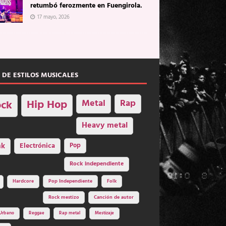
retumbó ferozmente en Fuengirola.
17 mayo, 2026
 DE ESTILOS MUSICALES
Hip Hop
Metal
Rap
ck
Heavy metal
nk
Electrónica
Pop
Rock independiente
Hardcore
Pop Independiente
Folk
Rock mestizo
Canción de autor
Urbano
Reggae
Rap metal
Mestizaje