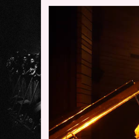
[ 15 junio, 2026 ]
Dream Theater:
Memory”
REPORTAJES
[ 11 junio, 2026 ]
Vamos Con Todo
[ 1 junio, 2026 ]
Ave Exsilyum, l