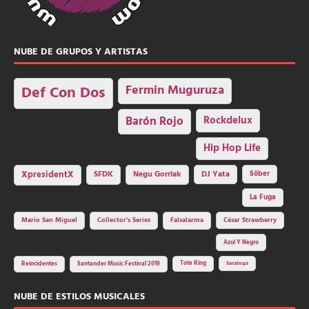
NUBE DE GRUPOS Y ARTISTAS
Fermin Muguruza
Def Con Dos
Barón Rojo
Rockdelux
Hip Hop Life
SFDK
Negu Gorriak
XpresidentX
DJ Yata
Sôber
La Fuga
Mario San Miguel
Collector's Series
Falsalarma
César Strawberry
Azul Y Negro
Tote King
Reincidentes
Santander Music Festival 2019
Saratoga
NUBE DE ESTILOS MUSICALES