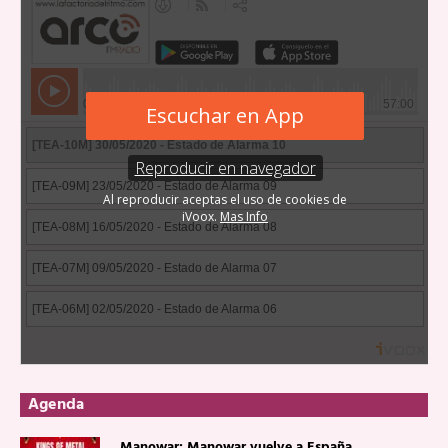
Agenda
Manowar: Manowar vuelve a España