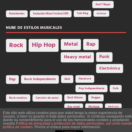
Azul Y Negro
Tote King
Reincidentes
Santander Music Festival 2019
Saratoga
NUBE DE ESTILOS MUSICALES
Hip Hop
Metal
Rap
Rock
Heavy metal
Punk
Electrónica
Rock independiente
Jazz
Hardcore
Pop
Pop Independiente
Folk
Rock Urbano
Reggae
Rock mestizo
Canción de autor
Rap metal
Mestizaje
Hard rock
Este sitio web utiliza cookies para que usted tenga la mejor experiencia de
usuario, si bien no guarda ni trata datos personales. Si continúa navegando está
dando su consentimiento para el uso de las mencionadas cookies y aceptando
nuestra
Política de privacidad y protección de datos personales, así como nuestr
Construcción y diseño: La Factoría del Ritmo Art Studio. Edita: Asociación
política de cookies
. Pinche el enlace para mayor información.
Cultural Y Dale Ritmo!