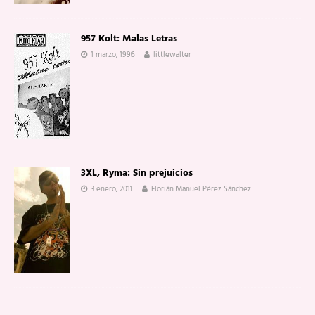
957 Kolt: Malas Letras
1 marzo, 1996
littlewalter
3XL, Ryma: Sin prejuicios
3 enero, 2011
Florián Manuel Pérez Sánchez