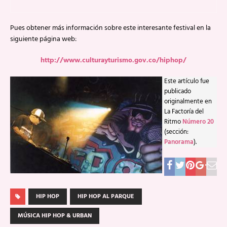
Pues obtener más información sobre este interesante festival en la
siguiente página web:
http://www.culturayturismo.gov.co/hiphop/
Este artículo fue
publicado
originalmente en
La Factoría del
Ritmo
Número 20
(sección:
Panorama
).
HIP HOP
HIP HOP AL PARQUE
MÚSICA HIP HOP & URBAN