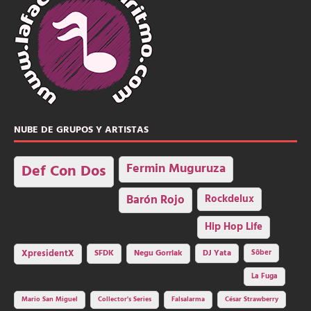
NUBE DE GRUPOS Y ARTISTAS
Fermin Muguruza
Def Con Dos
Barón Rojo
Rockdelux
Hip Hop Life
SFDK
Negu Gorriak
XpresidentX
DJ Yata
Sôber
La Fuga
Mario San Miguel
Collector's Series
Falsalarma
César Strawberry