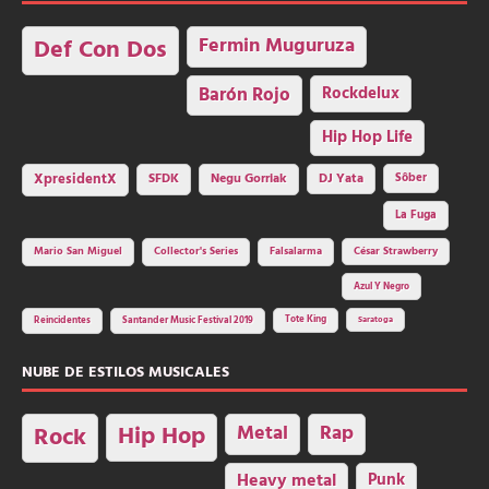
Fermin Muguruza
Def Con Dos
Barón Rojo
Rockdelux
Hip Hop Life
SFDK
Negu Gorriak
XpresidentX
DJ Yata
Sôber
La Fuga
Mario San Miguel
Collector's Series
Falsalarma
César Strawberry
Azul Y Negro
Tote King
Reincidentes
Santander Music Festival 2019
Saratoga
NUBE DE ESTILOS MUSICALES
Hip Hop
Metal
Rap
Rock
Heavy metal
Punk