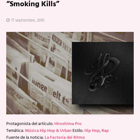
“Smoking Kills”
17 septiembre, 2010
Protagonista del artículo:
Hiroshima Pro
Temática:
Música Hip Hop & Urban
Estilo:
Hip Hop
,
Rap
Fuente de la noticia:
La Factoría del Ritmo