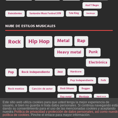
Azul Y Negro
Tote King
Reincidentes
Santander Music Festival 2019
Saratoga
NUBE DE ESTILOS MUSICALES
Hip Hop
Metal
Rap
Rock
Heavy metal
Punk
Electrónica
Rock independiente
Jazz
Hardcore
Pop
Pop Independiente
Folk
Rock Urbano
Reggae
Rock mestizo
Canción de autor
Rap metal
Mestizaje
Hard rock
Este sitio web utiliza cookies para que usted tenga la mejor experiencia de
usuario, si bien no guarda ni trata datos personales. Si continúa navegando está
dando su consentimiento para el uso de las mencionadas cookies y aceptando
nuestra
Política de privacidad y protección de datos personales, así como nuestr
Construcción y diseño: La Factoría del Ritmo Art Studio. Edita: Asociación
política de cookies
. Pinche el enlace para mayor información.