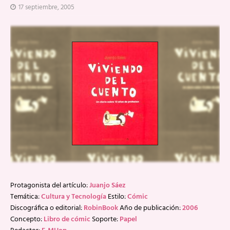
17 septiembre, 2005
Protagonista del artículo:
Juanjo Sáez
Temática:
Cultura y Tecnología
Estilo:
Cómic
Discográfica o editorial:
RobinBook
Año de publicación:
2006
Concepto:
Libro de cómic
Soporte:
Papel