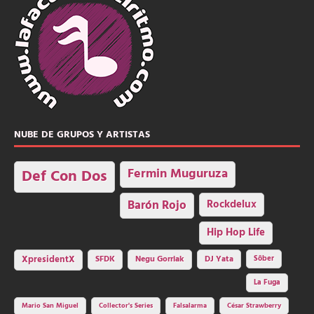
NUBE DE GRUPOS Y ARTISTAS
Fermin Muguruza
Def Con Dos
Barón Rojo
Rockdelux
Hip Hop Life
SFDK
Negu Gorriak
XpresidentX
DJ Yata
Sôber
La Fuga
Mario San Miguel
Collector's Series
Falsalarma
César Strawberry