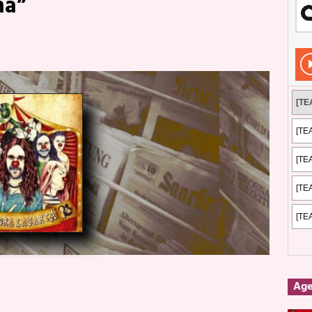
na”
Rockeros certificados
ENTREVISTAS
dis: 2 de mayo de 2026 en Fuengirola
FOTOS
dis: Su ‘aullido’ retumbó ferozmente en Fuengirola.
REPORTAJES
s: La historia de Nintendo Vol. 2
PUBLICACIONES
Ag