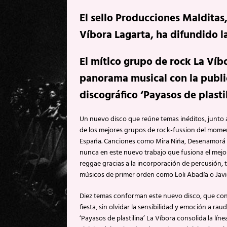
El sello Producciones Malditas
Víbora Lagarta, ha difundido l
El mítico grupo de rock La Víb
panorama musical con la public
discográfico ‘Payasos de plastil
Un nuevo disco que reúne temas inéditos, junto
de los mejores grupos de rock-fussion del moment
España. Canciones como Mira Niña, Desenamorá o
nunca en este nuevo trabajo que fusiona el mejor r
reggae gracias a la incorporación de percusión, 
músicos de primer orden como Loli Abadía o Javie
Diez temas conforman este nuevo disco, que conjug
fiesta, sin olvidar la sensibilidad y emoción a 
‘Payasos de plastilina’ La Víbora consolida la líne