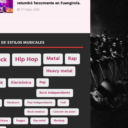
retumbó ferozmente en Fuengirola.
17 mayo, 2026
 DE ESTILOS MUSICALES
Hip Hop
Metal
Rap
ck
Heavy metal
nk
Electrónica
Pop
Rock independiente
Hardcore
Pop Independiente
Folk
Rock mestizo
Canción de autor
Urbano
Reggae
Rap metal
Mestizaje