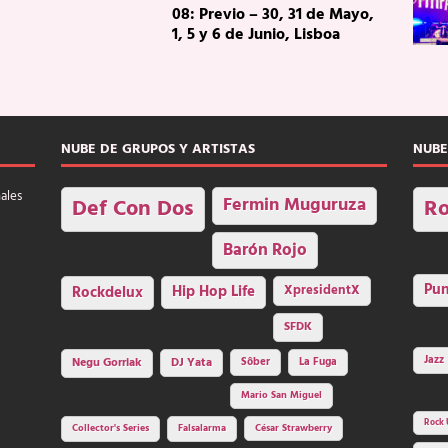
08: Previo – 30, 31 de Mayo,
1, 5 y 6 de Junio, Lisboa
NUBE DE GRUPOS Y ARTISTAS
NUBE
nales
Fermin Muguruza
Def Con Dos
Ro
Barón Rojo
Pu
Rockdelux
Hip Hop Life
XpresidentX
SFDK
Jazz
Negu Gorriak
DJ Yata
Sôber
La Fuga
Mario San Miguel
Rock 
Collector's Series
Falsalarma
César Strawberry