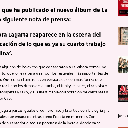
, que ha publicado el nuevo álbum de La
a siguiente nota de prensa:
ora Lagarta reaparece en la escena del
ación de lo que es ya su cuarto trabajo
ina’.
 a algunos de los éxitos que consagraron a La Víbora como uno
o, que lo llevaron a girar por los festivales más importantes de
 Que corra el aire renacen versionadas con más fuerza que
ock con los ritmos de la rumba, el funky, el blues, el rap, ska o
trompetas y saxo, y a la inestimable colaboración de cantantes y
r Capi.
a a partes iguales el compromiso y la crítica con la alegría y la
[Más 
raudales que emana de letras como Fogata en mi menor. Con
a de su anterior disco ‘La potencia de la inercia’ donde ya se