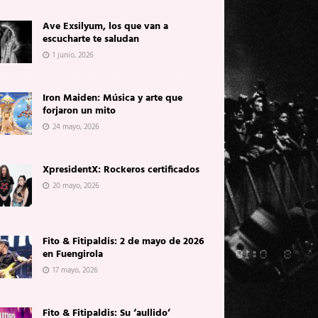
Ave Exsilyum, los que van a
escucharte te saludan
1 junio, 2026
Iron Maiden: Música y arte que
forjaron un mito
24 mayo, 2026
XpresidentX: Rockeros certificados
20 mayo, 2026
Fito & Fitipaldis: 2 de mayo de 2026
en Fuengirola
17 mayo, 2026
Fito & Fitipaldis: Su ‘aullido’