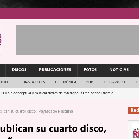
DISCOS
PUBLICACIONES
FOTOS
NOTICIAS
ARDCORE
JAZZ & BLUES
ELECTRÓNICA
POP
FOLK & WORLD
O
 El viaje conceptual y musical detrás de “Metropolis Pt.2: Scenes from a
Rad
blican su cuarto disco, “Payasos de Plastilina”
: El rock urbano sigue en buenas manos
ENTREVISTAS
ublican su cuarto disco,
os que van a escucharte te saludan
ENTREVISTAS
Música y arte que forjaron un mito
REPORTAJES