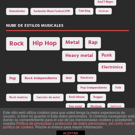
Azul Y Negro
Tote King
Reincidentes
Santander Music Festival 2019
Saratoga
NUBE DE ESTILOS MUSICALES
Hip Hop
Metal
Rap
Rock
Heavy metal
Punk
Electrónica
Rock independiente
Jazz
Hardcore
Pop
Pop Independiente
Folk
Rock Urbano
Reggae
Rock mestizo
Canción de autor
Rap metal
Mestizaje
Hard rock
Este sitio web utiliza cookies para que usted tenga la mejor experiencia de
usuario, si bien no guarda ni trata datos personales. Si continúa navegando está
dando su consentimiento para el uso de las mencionadas cookies y aceptando
nuestra
Política de privacidad y protección de datos personales, así como nuestr
Construcción y diseño: La Factoría del Ritmo Art Studio. Edita: Asociación
política de cookies
. Pinche el enlace para mayor información.
Cultural Y Dale Ritmo!
ACEPTAR