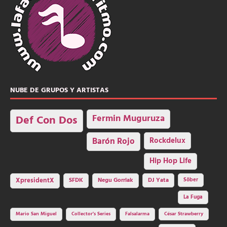
NUBE DE GRUPOS Y ARTISTAS
Fermin Muguruza
Def Con Dos
Barón Rojo
Rockdelux
Hip Hop Life
SFDK
Negu Gorriak
XpresidentX
DJ Yata
Sôber
La Fuga
Mario San Miguel
Collector's Series
Falsalarma
César Strawberry