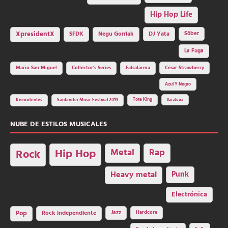
Hip Hop Life
SFDK
Negu Gorriak
XpresidentX
DJ Yata
Sôber
La Fuga
Mario San Miguel
Collector's Series
Falsalarma
César Strawberry
Azul Y Negro
Tote King
Reincidentes
Santander Music Festival 2019
Saratoga
NUBE DE ESTILOS MUSICALES
Hip Hop
Metal
Rap
Rock
Heavy metal
Punk
Electrónica
Rock independiente
Jazz
Hardcore
Pop