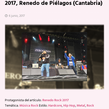
2017, Renedo de Piélagos (Cantabria)
6 junio, 2017
Protagonista del artículo:
Renedo Rock 2017
Temática:
Música Rock
Estilo:
Hardcore
,
Hip Hop
,
Metal
,
Rock