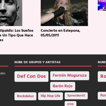
itipaldis: Los Sueños
Concierto en Estepona,
e Un Tipo Que Hace
05/05/2011
es
NUBE DE GRUPOS Y ARTISTAS
NUBE
nales
Fermin Muguruza
Def Con Dos
Ro
Barón Rojo
Pu
Rockdelux
Hip Hop Life
XpresidentX
SFDK