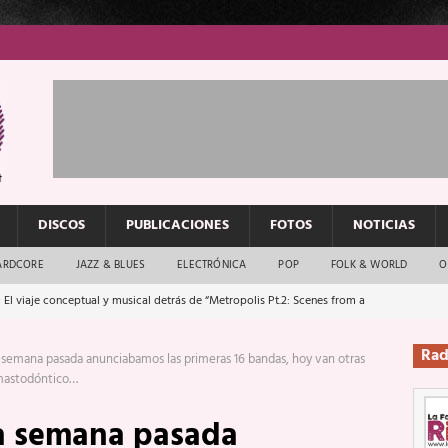
DISCOS
PUBLICACIONES
FOTOS
NOTICIAS
ARDCORE
JAZZ & BLUES
ELECTRÓNICA
POP
FOLK & WORLD
O
 El viaje conceptual y musical detrás de “Metropolis Pt.2: Scenes from a
Rad
 semana pasada anunciabamos las primeras 16 bandas, hoy van otras
: El rock urbano sigue en buenas manos
ENTREVISTAS
o mastodóntico…
os que van a escucharte te saludan
ENTREVISTAS
la semana pasada
Música y arte que forjaron un mito
REPORTAJES