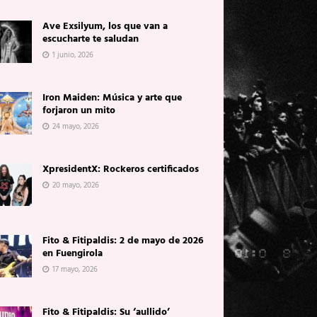
Ave Exsilyum, los que van a
escucharte te saludan
1 junio, 2026
Iron Maiden: Música y arte que
forjaron un mito
24 mayo, 2026
XpresidentX: Rockeros certificados
20 mayo, 2026
Fito & Fitipaldis: 2 de mayo de 2026
en Fuengirola
17 mayo, 2026
Fito & Fitipaldis: Su ‘aullido’