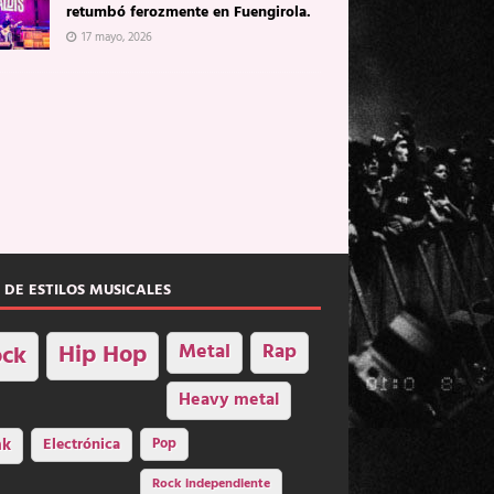
retumbó ferozmente en Fuengirola.
17 mayo, 2026
 DE ESTILOS MUSICALES
Hip Hop
Metal
Rap
ck
Heavy metal
nk
Electrónica
Pop
Rock independiente