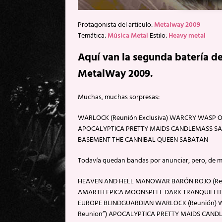
Protagonista del artículo:
Metalway 2009
Temática:
Música Metal
Estilo:
Heavy metal
Aquí van la segunda batería de
MetalWay 2009.
Muchas, muchas sorpresas:
WARLOCK (Reunión Exclusiva) WARCRY WASP OP
APOCALYPTICA PRETTY MAIDS CANDLEMASS SA
BASEMENT THE CANNIBAL QUEEN SABATAN
Todavía quedan bandas por anunciar, pero, de mom
HEAVEN AND HELL MANOWAR BARÓN ROJO (R
AMARTH EPICA MOONSPELL DARK TRANQUILLITY
EUROPE BLINDGUARDIAN WARLOCK (Reunión) W
Reunion”) APOCALYPTICA PRETTY MAIDS CAND