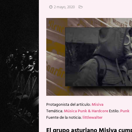
[ 20 mayo, 2026 ]
XpresidentX: 
2 mayo, 2020
[ 17 mayo, 2026 ]
Fito & Fitipal
[ 17 mayo, 2026 ]
Fito & Fitipal
[ 5 agosto, 2026 ]
Florent Gorge
Protagonista del artículo:
Misiva
Temática:
Música Punk & Hardcore
Estilo:
Punk
Fuente de la noticia:
littlewalter
El grupo asturiano Misiva cum