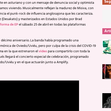
Seg
nte en asturiano y con un mensaje de denuncia social y optimista
tamos viviendo. Musicalmente reflejan la madurez de Misiva, con
ncia el punk-rock de influencia anglosajona que les caracteriza.
z (Desakato) y masterizados en Estados Unidos por Brad
 forma de EP
el sábado 25 de abril en todas las plataformas
Art
su décimo aniversario. La banda había programado una
rmónica de Oviedo/Uviéu, pero por culpa de la crisis del COVID-19
ma en la que estrenaron el
video
para compartirlo con toda la
ués llegará el concierto especial de celebración, programado
edo/Uviéu y en el que actuarán junto a Amplify.