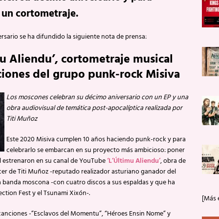
 un cortometraje.
rsario se ha difundido la siguiente nota de prensa:
mu Aliendu’, cortometraje musical
ciones del grupo punk-rock Misiva
Los moscones celebran su décimo aniversario con un EP y una
obra audiovisual de temática post-apocalíptica realizada por
Titi Muñoz
Este 2020 Misiva cumplen 10 años haciendo punk-rock y para
celebrarlo se embarcan en su proyecto más ambicioso: poner
ril estrenaron en su canal de YouTube
‘L’Últimu Aliendu’
, obra de
cer de Titi Muñoz -reputado realizador asturiano ganador del
ta banda moscona -con cuatro discos a sus espaldas y que ha
ction Fest y el Tsunami Xixón-.
[Más 
 canciones -”Esclavos del Momentu”, “Héroes Ensin Nome” y