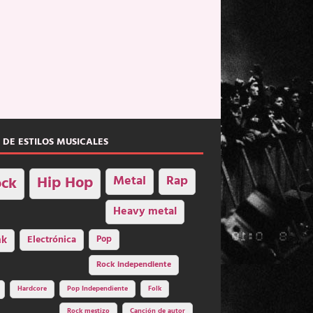
 DE ESTILOS MUSICALES
Hip Hop
Metal
Rap
ck
Heavy metal
nk
Electrónica
Pop
Rock independiente
Hardcore
Pop Independiente
Folk
Rock mestizo
Canción de autor