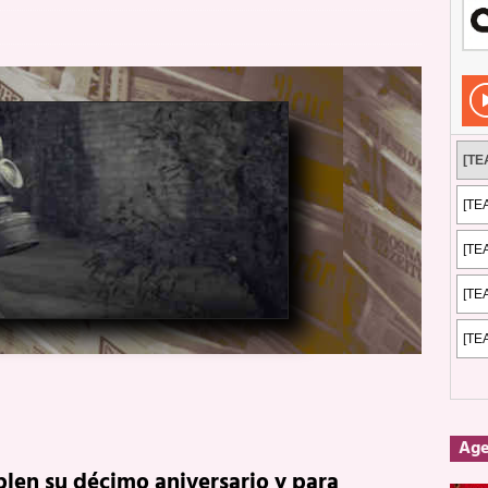
Rockeros certificados
ENTREVISTAS
dis: 2 de mayo de 2026 en Fuengirola
FOTOS
dis: Su ‘aullido’ retumbó ferozmente en Fuengirola.
REPORTAJES
s: La historia de Nintendo Vol. 2
PUBLICACIONES
Ag
plen su décimo aniversario y para