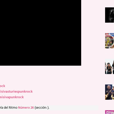
rock
sivasturiespunkrock
misivapunkrock
ría del Ritmo
Número 26
(sección: ).