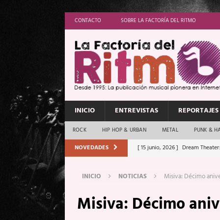
CONTACTO
SOBRE LA FACTORÍA DEL RITMO
INICIO
ENTREVISTAS
REPORTAJES
ROCK
HIP HOP & URBAN
METAL
PUNK & H
NOVEDADES
[ 15 junio, 2026 ]
Dream Theater:
Memory”
REPORTAJES
INICIO
NOTICIAS
Misiva: Décimo anive
[ 11 junio, 2026 ]
Vamos Con Todo
Misiva: Décimo aniv
[ 1 junio, 2026 ]
Ave Exsilyum, l
[ 24 mayo, 2026 ]
Iron Maiden: 