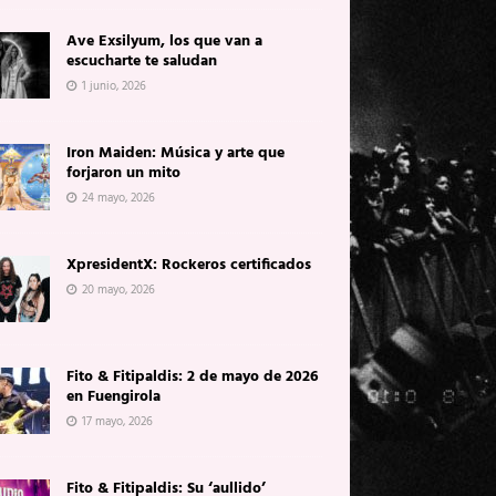
Ave Exsilyum, los que van a
escucharte te saludan
1 junio, 2026
Iron Maiden: Música y arte que
forjaron un mito
24 mayo, 2026
XpresidentX: Rockeros certificados
20 mayo, 2026
Fito & Fitipaldis: 2 de mayo de 2026
en Fuengirola
17 mayo, 2026
Fito & Fitipaldis: Su ‘aullido’