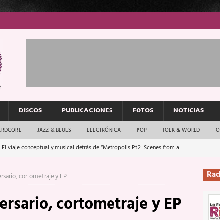
DISCOS
PUBLICACIONES
FOTOS
NOTICIAS
ARDCORE
JAZZ & BLUES
ELECTRÓNICA
POP
FOLK & WORLD
O
 El viaje conceptual y musical detrás de “Metropolis Pt.2: Scenes from a
Rad
rsario, cortometraje y EP
: El rock urbano sigue en buenas manos
ENTREVISTAS
ersario, cortometraje y EP
os que van a escucharte te saludan
ENTREVISTAS
Música y arte que forjaron un mito
REPORTAJES