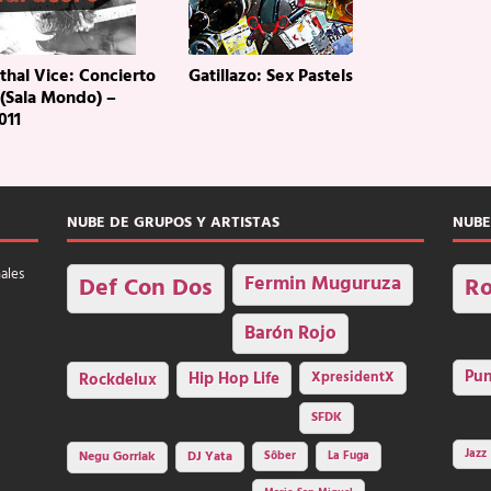
ethal Vice: Concierto
Gatillazo: Sex Pastels
 (Sala Mondo) –
011
NUBE DE GRUPOS Y ARTISTAS
NUBE
nales
Fermin Muguruza
Def Con Dos
Ro
Barón Rojo
Pu
Rockdelux
Hip Hop Life
XpresidentX
SFDK
Jazz
Negu Gorriak
DJ Yata
Sôber
La Fuga