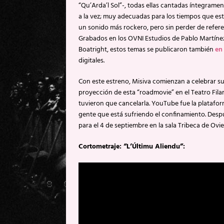
“Qu’Arda’l Sol”-, todas ellas cantadas íntegrame
a la vez; muy adecuadas para los tiempos que es
un sonido más rockero, pero sin perder de refere
Grabados en los OVNI Estudios de Pablo Martíne
Boatright, estos temas se publicaron también
en
digitales.
Con este estreno, Misiva comienzan a celebrar 
proyección de esta “roadmovie” en el Teatro Fila
tuvieron que cancelarla. YouTube fue la platafor
gente que está sufriendo el confinamiento. Desp
para el 4 de septiembre en la sala Tribeca de Ovi
Cortometraje: “L’Últimu Aliendu”: