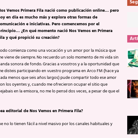
Seg
os Vemos Primera Fila nació como publicación online… pero
oy en día es mucho más y explora otras formas de
omunicación e iniciativas. Pero comencemos por el
principio… ¿En qué momento nació Nos Vemos en Primera
ila y qué propició su creación?
Art
odo comienza como una vocación y un amor por la música que
e viene de siempre. No recuerdo un solo momento de mi vida sin
anda sonora de fondo. Gracias a vosotros y a la oportunidad que
e disteis participando en vuestro programa en Arco FM (hace ya
ada menos que seis años largos) pude compartir todo ese amor
on los oyentes y, cuando me ofrecieron ocupar el sitio que
ejabais en la emisora, no me lo pensé dos veces, a pesar de que el
ínea editorial de Nos Vemos en Primera Fila?
 no lo tienen fácil a nivel masivo por los canales habituales y