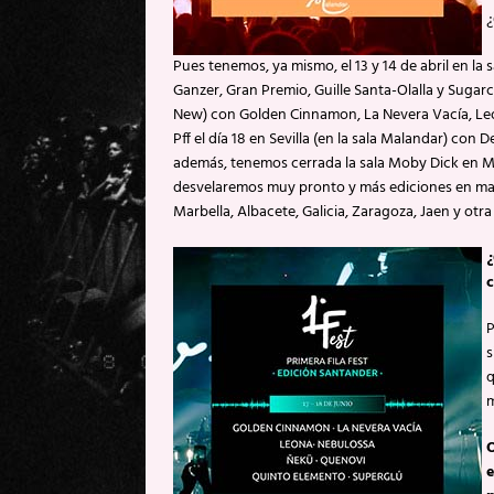
¿
Pues tenemos, ya mismo, el 13 y 14 de abril en la 
Ganzer, Gran Premio, Guille Santa-Olalla y Sugarc
New) con Golden Cinnamon, La Nevera Vacía, Leo
Pff el día 18 en Sevilla (en la sala Malandar) con 
además, tenemos cerrada la sala Moby Dick en M
desvelaremos muy pronto y más ediciones en marc
Marbella, Albacete, Galicia, Zaragoza, Jaen y otr
¿
c
P
s
q
m
O
e