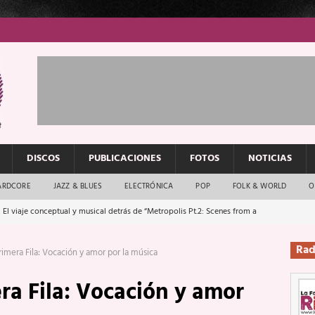
DISCOS
PUBLICACIONES
FOTOS
NOTICIAS
ARDCORE
JAZZ & BLUES
ELECTRÓNICA
POP
FOLK & WORLD
O
 El viaje conceptual y musical detrás de “Metropolis Pt.2: Scenes from a
Rad
mera Fila: Vocación y amor por la música
: El rock urbano sigue en buenas manos
ENTREVISTAS
a Fila: Vocación y amor
os que van a escucharte te saludan
ENTREVISTAS
Música y arte que forjaron un mito
REPORTAJES