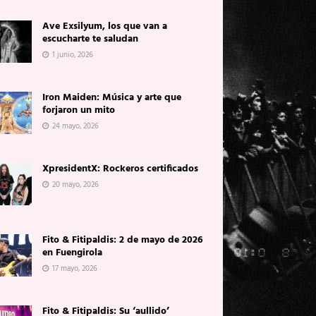
Ave Exsilyum, los que van a
escucharte te saludan
1 junio, 2026
Iron Maiden: Música y arte que
forjaron un mito
24 mayo, 2026
XpresidentX: Rockeros certificados
20 mayo, 2026
Fito & Fitipaldis: 2 de mayo de 2026
en Fuengirola
17 mayo, 2026
Fito & Fitipaldis: Su ‘aullido’