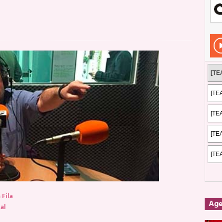
Rockeros certificados
ENTREVISTAS
dis: 2 de mayo de 2026 en Fuengirola
FOTOS
dis: Su ‘aullido’ retumbó ferozmente en Fuengirola.
REPORTAJES
s: La historia de Nintendo Vol. 2
PUBLICACIONES
Fila
Ag
al