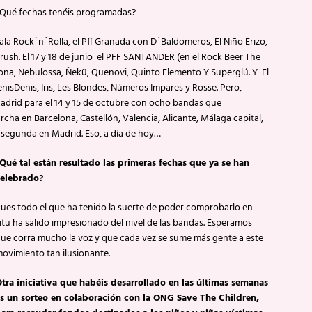
Qué fechas tenéis programadas?
sala Rock`n´Rolla, el Pff Granada con D´Baldomeros, El Niño Erizo,
rush. El 17 y 18 de junio el PFF SANTANDER (en el Rock Beer The
na, Nebulossa, Ñekü, Quenovi, Quinto Elemento Y Superglú. Y El
DenisDenis, Iris, Les Blondes, Números Impares y Rosse. Pero,
adrid para el 14 y 15 de octubre con ocho bandas que
ha en Barcelona, Castellón, Valencia, Alicante, Málaga capital,
a segunda en Madrid. Eso, a día de hoy…
Qué tal están resultado las primeras fechas que ya se han
elebrado?
ues todo el que ha tenido la suerte de poder comprobarlo en
itu ha salido impresionado del nivel de las bandas. Esperamos
ue corra mucho la voz y que cada vez se sume más gente a este
ovimiento tan ilusionante.
tra iniciativa que habéis desarrollado en las últimas semanas
s un sorteo en colaboración con la ONG Save The Children,