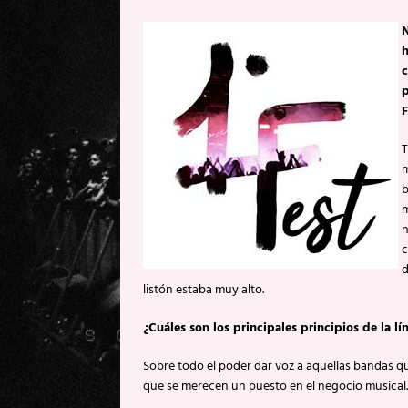
N
h
c
F
T
m
b
m
n
c
d
listón estaba muy alto.
¿Cuáles son los principales principios de la l
Sobre todo el poder dar voz a aquellas bandas que
que se merecen un puesto en el negocio musical.