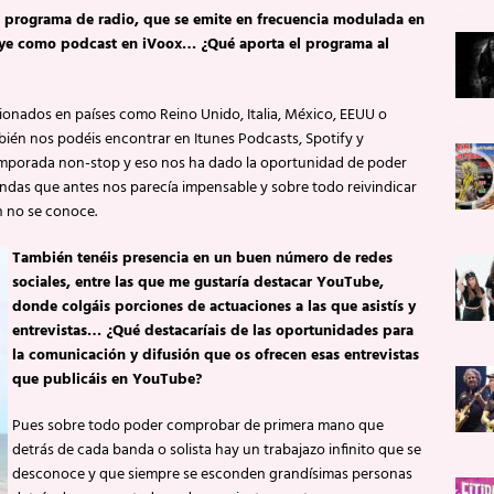
 programa de radio, que se emite en frecuencia modulada en
uye como podcast en iVoox… ¿Qué aporta el programa al
onados en países como Reino Unido, Italia, México, EEUU o
ambién nos podéis encontrar en Itunes Podcasts, Spotify y
emporada non-stop y eso nos ha dado la oportunidad de poder
andas que antes nos parecía impensable y sobre todo reivindicar
n no se conoce.
También tenéis presencia en un buen número de redes
sociales, entre las que me gustaría destacar YouTube,
donde colgáis porciones de actuaciones a las que asistís y
entrevistas… ¿Qué destacaríais de las oportunidades para
la comunicación y difusión que os ofrecen esas entrevistas
que publicáis en YouTube?
Pues sobre todo poder comprobar de primera mano que
detrás de cada banda o solista hay un trabajazo infinito que se
desconoce y que siempre se esconden grandísimas personas