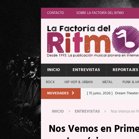
CONTACTO
SOBRE LA FACTORÍA DEL RITMO
INICIO
ENTREVISTAS
REPORTAJES
ROCK
HIP HOP & URBAN
METAL
PUNK & H
NOVEDADES
[ 15 junio, 2026 ]
Dream Theater:
Memory”
REPORTAJES
INICIO
ENTREVISTAS
Nos Vemos en Pri
[ 11 junio, 2026 ]
Vamos Con Todo
Nos Vemos en Primer
[ 1 junio, 2026 ]
Ave Exsilyum, l
[ 24 mayo, 2026 ]
Iron Maiden: 