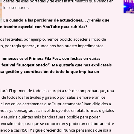
detrás de esas portadas y de esos instrumentos que vemos en
los escenarios.
En cuando a las porciones de actuaciones… ¿Tenéis que
n tramite especial con YouTube para subirlas?
os festivales, por ejemplo, hemos podido acceder al foso de
ro, por regla general, nunca nos han puesto impedimentos.
 inmersos es el Primera Fila Fest, con fechas en varias
festival “autogestionado”. Me gustaría que nos explicaseis
 esa gestión y coordinación de todo lo que implica un
ntaré. El germen de todo ello surgió a raíz de comprobar que, una
 de todos los festivales y girando por salas siempre eran los
incluso en los certámenes que “supuestamente” iban dirigidos a
das ya consagradas a nivel de oyentes en plataformas digitales
da y reunir a cuántas más bandas fuera posible para poder
inicialmente para que se conocieran y pudieran colaborar entre
iendo a casi 150! Y sigue creciendo! Nunca pensamos que iba a