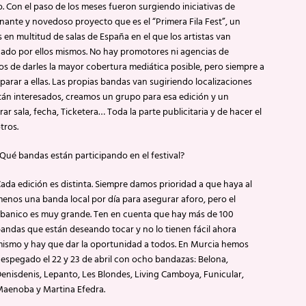
o. Con el paso de los meses fueron surgiendo iniciativas de
ionante y novedoso proyecto que es el “Primera Fila Fest”, un
en multitud de salas de España en el que los artistas van
do por ellos mismos. No hay promotores ni agencias de
 de darles la mayor cobertura mediática posible, pero siempre a
parar a ellas. Las propias bandas van sugiriendo localizaciones
tán interesados, creamos un grupo para esa edición y un
 sala, fecha, Ticketera… Toda la parte publicitaria y de hacer el
tros.
Qué bandas están participando en el festival?
ada edición es distinta. Siempre damos prioridad a que haya al
enos una banda local por día para asegurar aforo, pero el
banico es muy grande. Ten en cuenta que hay más de 100
andas que están deseando tocar y no lo tienen fácil ahora
ismo y hay que dar la oportunidad a todos. En Murcia hemos
espegado el 22 y 23 de abril con ocho bandazas: Belona,
enisdenis, Lepanto, Les Blondes, Living Camboya, Funicular,
aenoba y Martina Efedra.