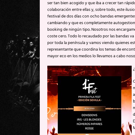
ser tan bien acogido y que iba a crecer tan rápid
colaboración entre ellas y, sobre todo, este ilus
festival de dos días con ocho bandas emergentes 
cambiando y que es completamente autogestiona
booking de ningún tipo. Nosotros nos encargamos
coste cero. Todo lo recaudado por las bandas va 
por toda la península y vamos viendo quienes es
representante que coordina los temas de encontrar
mayor eco en los medios lo llevamos a cabo noso
¿
C
m
a
b
m
d
D
M