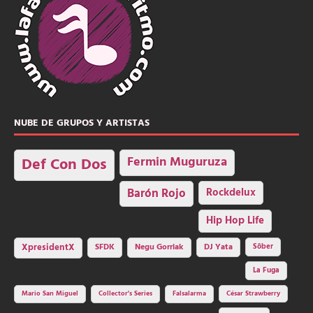
NUBE DE GRUPOS Y ARTISTAS
Fermin Muguruza
Def Con Dos
Barón Rojo
Rockdelux
Hip Hop Life
SFDK
Negu Gorriak
XpresidentX
DJ Yata
Sôber
La Fuga
Mario San Miguel
Collector's Series
Falsalarma
César Strawberry