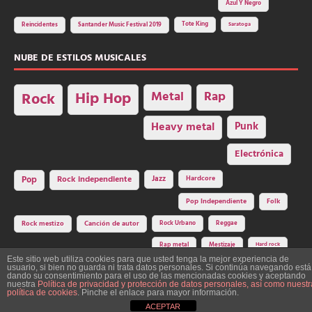
Azul Y Negro
Tote King
Reincidentes
Santander Music Festival 2019
Saratoga
NUBE DE ESTILOS MUSICALES
Hip Hop
Metal
Rap
Rock
Heavy metal
Punk
Electrónica
Rock independiente
Jazz
Hardcore
Pop
Pop Independiente
Folk
Rock Urbano
Reggae
Rock mestizo
Canción de autor
Rap metal
Mestizaje
Hard rock
Este sitio web utiliza cookies para que usted tenga la mejor experiencia de
usuario, si bien no guarda ni trata datos personales. Si continúa navegando está
dando su consentimiento para el uso de las mencionadas cookies y aceptando
nuestra
Política de privacidad y protección de datos personales, así como nuestr
Construcción y diseño: La Factoría del Ritmo Art Studio. Edita: Asociación
política de cookies
. Pinche el enlace para mayor información.
Cultural Y Dale Ritmo!
ACEPTAR