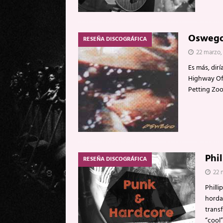
Oswego
RESEÑA DISCOGRÁFICA
22 marzo,
Es más, dirí
Highway Of 
Petting Zoo
Phi
RESEÑA DISCOGRÁFICA
22 
Phill
horda
trans
“cool”