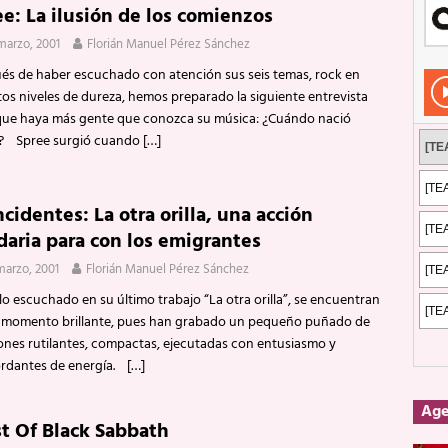
ee: La ilusión de los comienzos
dis: Su ‘aullido’ retumbó ferozmente en Fuengirola.
REPORTAJES
marzo, 2001
Florián Manuel Pérez Sánchez
s: La historia de Nintendo Vol. 2
PUBLICACIONES
és de haber escuchado con atención sus seis temas, rock en
 El viaje conceptual y musical detrás de “Metropolis Pt.2: Scenes from a
tos niveles de dureza, hemos preparado la siguiente entrevista
que haya más gente que conozca su música: ¿Cuándo nació
? Spree surgió cuando
[…]
cidentes: La otra orilla, una acción
daria para con los emigrantes
marzo, 2001
Florián Manuel Pérez Sánchez
lo escuchado en su último trabajo “La otra orilla”, se encuentran
 momento brillante, pues han grabado un pequeño puñado de
ones rutilantes, compactas, ejecutadas con entusiasmo y
rdantes de energía.
[…]
Ag
t Of Black Sabbath