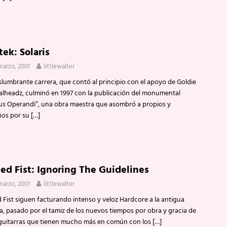
ek: Solaris
marzo, 2001
littlewalter
slumbrante carrera, que contó al principio con el apoyo de Goldie
alheadz, culminó en 1997 con la publicación del monumental
s Operandi”, una obra maestra que asombró a propios y
ños por su
[…]
sed Fist: Ignoring The Guidelines
marzo, 2001
littlewalter
 Fist siguen facturando intenso y veloz Hardcore a la antigua
a, pasado por el tamiz de los nuevos tiempos por obra y gracia de
guitarras que tienen mucho más en común con los
[…]