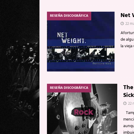
Net 
RESEÑA DISCOGRÁFICA
22 ma
Afortun
de algu
la viej
The
RESEÑA DISCOGRÁFICA
Sic
22 
Tampo
menci
aunqu
imbuid