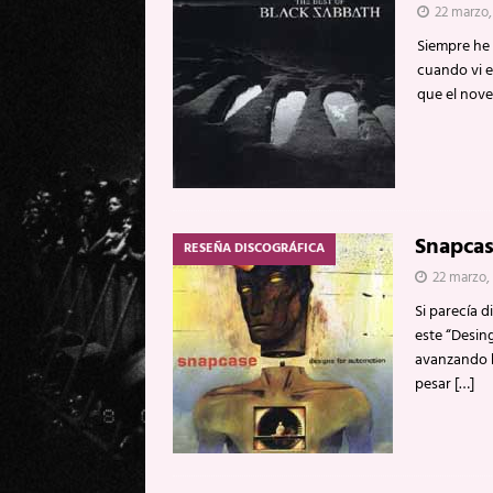
22 marzo,
Siempre he 
cuando vi e
que el nove
Snapcas
RESEÑA DISCOGRÁFICA
22 marzo,
Si parecía 
este “Desin
avanzando h
pesar
[…]