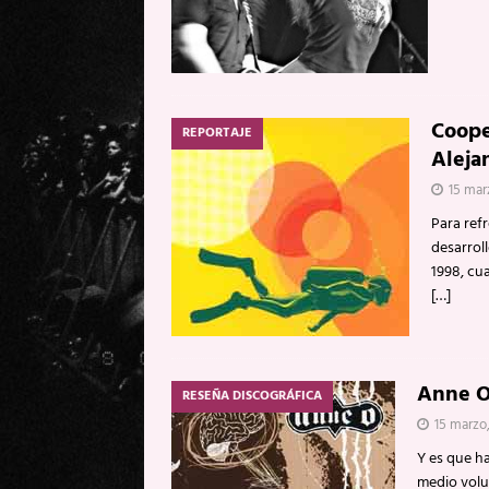
Coope
REPORTAJE
Aleja
15 mar
Para ref
desarrol
1998, cu
[…]
Anne O:
RESEÑA DISCOGRÁFICA
15 marzo
Y es que h
medio volu