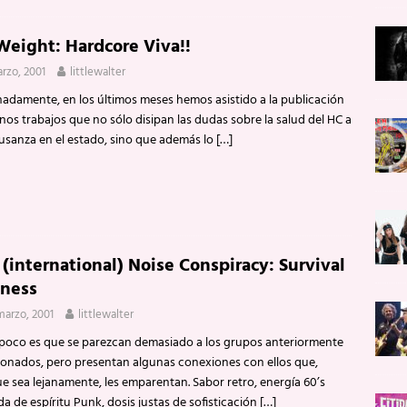
Weight: Hardcore Viva!!
rzo, 2001
littlewalter
adamente, en los últimos meses hemos asistido a la publicación
nos trabajos que no sólo disipan las dudas sobre la salud del HC a
a usanza en el estado, sino que además lo
[…]
 (international) Noise Conspiracy: Survival
kness
marzo, 2001
littlewalter
co es que se parezcan demasiado a los grupos anteriormente
onados, pero presentan algunas conexiones con ellos que,
e sea lejanamente, les emparentan. Sabor retro, energía 60’s
a de espíritu Punk, dosis justas de sofisticación
[…]