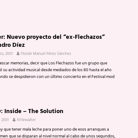
r: Nuevo proyecto del “ex-Flechazos”
ndro Díez
zo, 2001
Florián Manuel Pérez Sánchez
rescar memorias, decir que Los Flechazos fue un grupo que
ló su actividad musical desde mediados de los 80 hasta el año
ando se despidieron con un último concierto en el Festival mod
 Inside – The Solution
, 2001
littlewalter
ay que tener mala leche para poner uno de esos arranques a
men que se disparan al nivel normal al cabo de unos segundos,