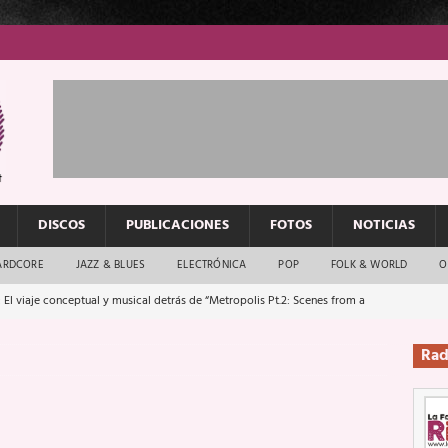
DISCOS
PUBLICACIONES
FOTOS
NOTICIAS
ARDCORE
JAZZ & BLUES
ELECTRÓNICA
POP
FOLK & WORLD
O
: El rock urbano sigue en buenas manos
ENTREVISTAS
os que van a escucharte te saludan
ENTREVISTAS
Rad
Música y arte que forjaron un mito
REPORTAJES
Rockeros certificados
ENTREVISTAS
dis: 2 de mayo de 2026 en Fuengirola
FOTOS