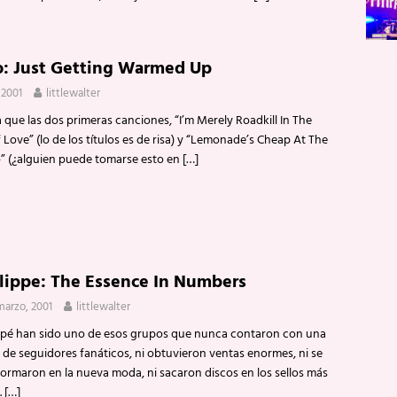
: Just Getting Warmed Up
 2001
littlewalter
a que las dos primeras canciones, “I’m Merely Roadkill In The
Love” (lo de los títulos es de risa) y “Lemonade’s Cheap At The
” (¿alguien puede tomarse esto en
[…]
llippe: The Essence In Numbers
marzo, 2001
littlewalter
ippé han sido uno de esos grupos que nunca contaron con una
 de seguidores fanáticos, ni obtuvieron ventas enormes, ni se
formaron en la nueva moda, ni sacaron discos en los sellos más
.
[…]