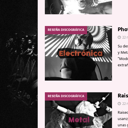
Phot
RESEÑA DISCOGRÁFICA
22 
Su de
y Met
“Modu
extra
Rai
RESEÑA DISCOGRÁFICA
22 
Raised
usanz
unas 