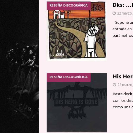
Dks: …
RESEÑA DISCOGRÁFICA
22 marzo,
Supone una 
entrada en 
parámetros
His Her
RESEÑA DISCOGRÁFICA
22 marzo,
Baste decir
con los dis
como una d