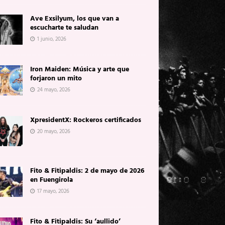
Ave Exsilyum, los que van a
escucharte te saludan
1 junio, 2026
Iron Maiden: Música y arte que
forjaron un mito
24 mayo, 2026
XpresidentX: Rockeros certificados
20 mayo, 2026
Fito & Fitipaldis: 2 de mayo de 2026
en Fuengirola
17 mayo, 2026
Fito & Fitipaldis: Su ‘aullido’