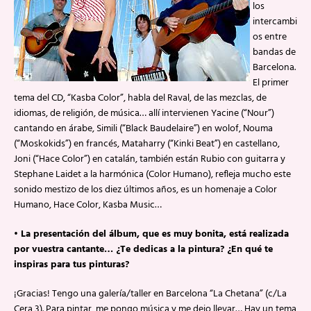
los
intercambi
os entre
bandas de
Barcelona.
El primer
tema del CD, “Kasba Color”, habla del Raval, de las mezclas, de
idiomas, de religión, de música… allí intervienen Yacine (“Nour”)
cantando en árabe, Simili (“Black Baudelaire”) en wolof, Nouma
(“Moskokids”) en francés, Mataharry (“Kinki Beat”) en castellano,
Joni (“Hace Color”) en catalán, también están Rubio con guitarra y
Stephane Laidet a la harmónica (Color Humano), refleja mucho este
sonido mestizo de los diez últimos años, es un homenaje a Color
Humano, Hace Color, Kasba Music…
• La presentación del álbum, que es muy bonita, está realizada
por vuestra cantante… ¿Te dedicas a la pintura? ¿En qué te
inspiras para tus pinturas?
¡Gracias! Tengo una galería/taller en Barcelona “La Chetana” (c/La
Cera 3). Para pintar, me pongo música y me dejo llevar… Hay un tema