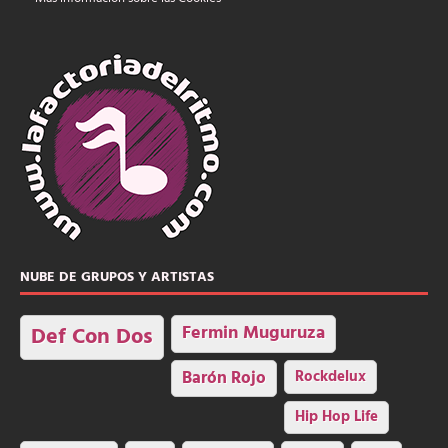
NUBE DE GRUPOS Y ARTISTAS
Fermin Muguruza
Def Con Dos
Barón Rojo
Rockdelux
Hip Hop Life