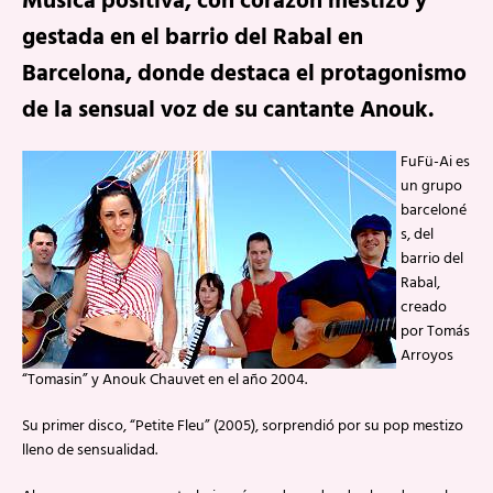
Música positiva, con corazón mestizo y
gestada en el barrio del Rabal en
Barcelona, donde destaca el protagonismo
de la sensual voz de su cantante Anouk.
FuFü-Ai es
un grupo
barceloné
s, del
barrio del
Rabal,
creado
por Tomás
Arroyos
“Tomasin” y Anouk Chauvet en el año 2004.
Su primer disco, “Petite Fleu” (2005), sorprendió por su pop mestizo
lleno de sensualidad.