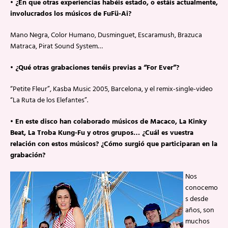
• ¿En que otras experiencias habéis estado, o estáis actualmente,
involucrados los músicos de FuFü-Ai?
Mano Negra, Color Humano, Dusminguet, Escaramush, Brazuca
Matraca, Pirat Sound System…
• ¿Qué otras grabaciones tenéis previas a “For Ever”?
“Petite Fleur”, Kasba Music 2005, Barcelona, y el remix-single-video
“La Ruta de los Elefantes”.
• En este disco han colaborado músicos de Macaco, La Kinky
Beat, La Troba Kung-Fu y otros grupos… ¿Cuál es vuestra
relación con estos músicos? ¿Cómo surgió que participaran en la
grabación?
Nos
conocemo
s desde
años, son
muchos