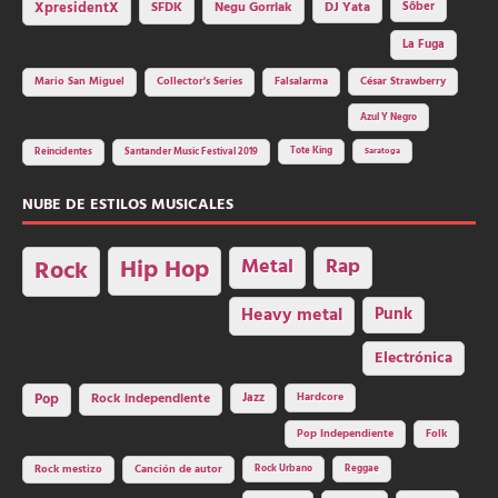
SFDK
Negu Gorriak
XpresidentX
DJ Yata
Sôber
La Fuga
Mario San Miguel
Collector's Series
Falsalarma
César Strawberry
Azul Y Negro
Tote King
Reincidentes
Santander Music Festival 2019
Saratoga
NUBE DE ESTILOS MUSICALES
Hip Hop
Metal
Rap
Rock
Heavy metal
Punk
Electrónica
Rock independiente
Jazz
Hardcore
Pop
Pop Independiente
Folk
Rock Urbano
Reggae
Rock mestizo
Canción de autor