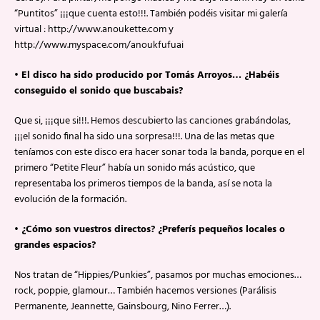
“Puntitos” ¡¡¡que cuenta esto!!!. También podéis visitar mi galería
virtual : http://www.anoukette.com y
http://www.myspace.com/anoukfufuai
• El disco ha sido producido por Tomás Arroyos… ¿Habéis
conseguido el sonido que buscabais?
Que si, ¡¡¡que si!!!. Hemos descubierto las canciones grabándolas,
¡¡¡el sonido final ha sido una sorpresa!!!. Una de las metas que
teníamos con este disco era hacer sonar toda la banda, porque en el
primero “Petite Fleur” había un sonido más acústico, que
representaba los primeros tiempos de la banda, así se nota la
evolución de la formación.
• ¿Cómo son vuestros directos? ¿Preferís pequeños locales o
grandes espacios?
Nos tratan de “Hippies/Punkies”, pasamos por muchas emociones…
rock, poppie, glamour… También hacemos versiones (Parálisis
Permanente, Jeannette, Gainsbourg, Nino Ferrer…).