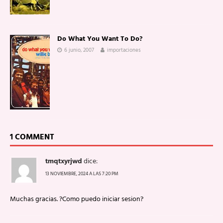
Do What You Want To Do?
6 junio, 2007
importaciones
1 COMMENT
tmqtxyrjwd
dice:
13 NOVIEMBRE, 2024 A LAS 7:20 PM
Muchas gracias. ?Como puedo iniciar sesion?