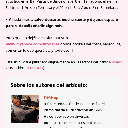
acústico en el Bar Pastis de Barcelona, el 8 en Tarragona, el 9 en la
Faktoria d´Arts en Terrassa y el 20 en la Sala Apolo 2 en Barcelona.
• Y nada más… salvo desearos mucha suerte y dejaros espacio
para si deseáis añadir algo más…
Pues que no dejéis de visitar nuestro
www.myspace.com/ilfodanse
donde podréis ver fotos, videoclips,
comentar lo que queráis ¡¡¡y todo eso!!!.
Este artículo fue publicado originalmente en La Factoría del Ritmo
Número
23
(sección:
Entrevistas
).
Sobre los autores del artículo:
F-MHop
Jefe de redacción de La Factoría del
Ritmo desde su fundación en 1995.
Ha colaborado en diversas
publicaciones musicales, entre las