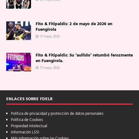
Fito & Fitipaldis: 2 de mayo de 2026 en
Fuengirola
17 mayo, 2026
Fito & Fitipaldis: Su ‘aullido’ retumbó ferozmente
en Fuengirola.
17 mayo, 2026
ENLACES SOBRE FDELR
Política de privacidad y protección de datos personales
Política de Cookies
Propiedad intelectual
Información LSSI
Más información sobre las Cookies