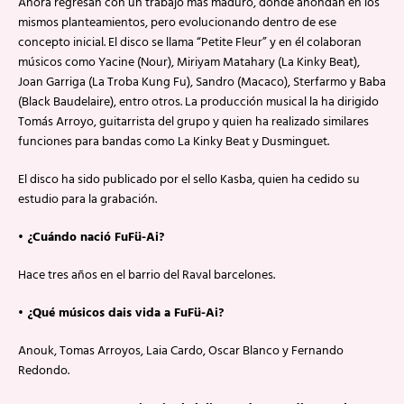
Ahora regresan con un trabajo más maduro, donde ahondan en los
mismos planteamientos, pero evolucionando dentro de ese
concepto inicial. El disco se llama “Petite Fleur” y en él colaboran
músicos como Yacine (Nour), Miriyam Matahary (La Kinky Beat),
Joan Garriga (La Troba Kung Fu), Sandro (Macaco), Sterfarmo y Baba
(Black Baudelaire), entro otros. La producción musical la ha dirigido
Tomás Arroyo, guitarrista del grupo y quien ha realizado similares
funciones para bandas como La Kinky Beat y Dusminguet.
El disco ha sido publicado por el sello Kasba, quien ha cedido su
estudio para la grabación.
• ¿Cuándo nació FuFü-Ai?
Hace tres años en el barrio del Raval barcelones.
• ¿Qué músicos dais vida a FuFü-Ai?
Anouk, Tomas Arroyos, Laia Cardo, Oscar Blanco y Fernando
Redondo.