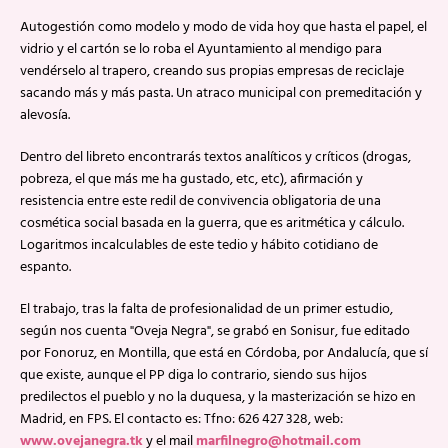
Autogestión como modelo y modo de vida hoy que hasta el papel, el
vidrio y el cartón se lo roba el Ayuntamiento al mendigo para
vendérselo al trapero, creando sus propias empresas de reciclaje
sacando más y más pasta. Un atraco municipal con premeditación y
alevosía.
Dentro del libreto encontrarás textos analíticos y críticos (drogas,
pobreza, el que más me ha gustado, etc, etc), afirmación y
resistencia entre este redil de convivencia obligatoria de una
cosmética social basada en la guerra, que es aritmética y cálculo.
Logaritmos incalculables de este tedio y hábito cotidiano de
espanto.
El trabajo, tras la falta de profesionalidad de un primer estudio,
según nos cuenta "Oveja Negra", se grabó en Sonisur, fue editado
por Fonoruz, en Montilla, que está en Córdoba, por Andalucía, que sí
que existe, aunque el PP diga lo contrario, siendo sus hijos
predilectos el pueblo y no la duquesa, y la masterización se hizo en
Madrid, en FPS. El contacto es: Tfno: 626 427 328, web:
www.ovejanegra.tk
y el mail
marfilnegro@hotmail.com