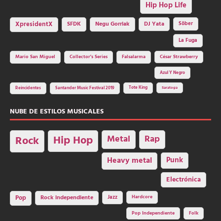
Hip Hop Life
SFDK
Negu Gorriak
XpresidentX
DJ Yata
Sôber
La Fuga
Mario San Miguel
Collector's Series
Falsalarma
César Strawberry
Azul Y Negro
Tote King
Reincidentes
Santander Music Festival 2019
Saratoga
NUBE DE ESTILOS MUSICALES
Hip Hop
Metal
Rap
Rock
Heavy metal
Punk
Electrónica
Rock independiente
Jazz
Hardcore
Pop
Pop Independiente
Folk