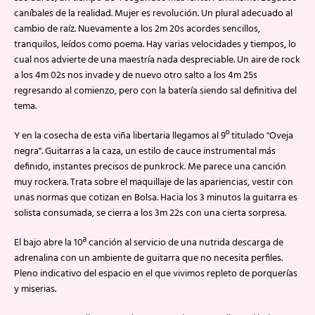
caníbales de la realidad. Mujer es revolución. Un plural adecuado al
cambio de raíz. Nuevamente a los 2m 20s acordes sencillos,
tranquilos, leídos como poema. Hay varias velocidades y tiempos, lo
cual nos advierte de una maestría nada despreciable. Un aire de rock
a los 4m 02s nos invade y de nuevo otro salto a los 4m 25s
regresando al comienzo, pero con la batería siendo sal definitiva del
tema.
Y en la cosecha de esta viña libertaria llegamos al 9º titulado "Oveja
negra". Guitarras a la caza, un estilo de cauce instrumental más
definido, instantes precisos de punkrock. Me parece una canción
muy rockera. Trata sobre el maquillaje de las apariencias, vestir con
unas normas que cotizan en Bolsa. Hacia los 3 minutos la guitarra es
solista consumada, se cierra a los 3m 22s con una cierta sorpresa.
El bajo abre la 10ª canción al servicio de una nutrida descarga de
adrenalina con un ambiente de guitarra que no necesita perfiles.
Pleno indicativo del espacio en el que vivimos repleto de porquerías
y miserias.