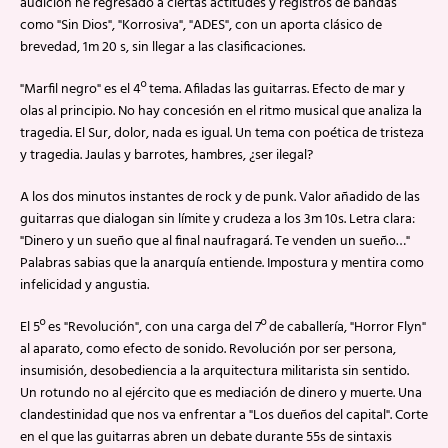
audición he regresado a ciertas actitudes y registros de bandas
como "Sin Dios", "Korrosiva", "ADES", con un aporta clásico de
brevedad, 1m 20 s, sin llegar a las clasificaciones.
"Marfil negro" es el 4º tema. Afiladas las guitarras. Efecto de mar y
olas al principio. No hay concesión en el ritmo musical que analiza la
tragedia. El Sur, dolor, nada es igual. Un tema con poética de tristeza
y tragedia. Jaulas y barrotes, hambres, ¿ser ilegal?
A los dos minutos instantes de rock y de punk. Valor añadido de las
guitarras que dialogan sin límite y crudeza a los 3m 10s. Letra clara:
"Dinero y un sueño que al final naufragará. Te venden un sueño…"
Palabras sabias que la anarquía entiende. Impostura y mentira como
infelicidad y angustia.
El 5º es "Revolución", con una carga del 7º de caballería, "Horror Flyn"
al aparato, como efecto de sonido. Revolución por ser persona,
insumisión, desobediencia a la arquitectura militarista sin sentido.
Un rotundo no al ejército que es mediación de dinero y muerte. Una
clandestinidad que nos va enfrentar a "Los dueños del capital". Corte
en el que las guitarras abren un debate durante 55s de sintaxis