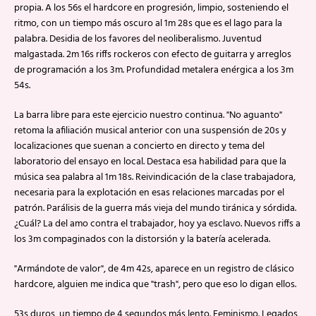
propia. A los 56s el hardcore en progresión, limpio, sosteniendo el
ritmo, con un tiempo más oscuro al 1m 28s que es el lago para la
palabra. Desidia de los favores del neoliberalismo. Juventud
malgastada. 2m 16s riffs rockeros con efecto de guitarra y arreglos
de programación a los 3m. Profundidad metalera enérgica a los 3m
54s.
La barra libre para este ejercicio nuestro continua. "No aguanto"
retoma la afiliación musical anterior con una suspensión de 20s y
localizaciones que suenan a concierto en directo y tema del
laboratorio del ensayo en local. Destaca esa habilidad para que la
música sea palabra al 1m 18s. Reivindicación de la clase trabajadora,
necesaria para la explotación en esas relaciones marcadas por el
patrón. Parálisis de la guerra más vieja del mundo tiránica y sórdida.
¿Cuál? La del amo contra el trabajador, hoy ya esclavo. Nuevos riffs a
los 3m compaginados con la distorsión y la batería acelerada.
"Armándote de valor", de 4m 42s, aparece en un registro de clásico
hardcore, alguien me indica que "trash", pero que eso lo digan ellos.
53s duros, un tiempo de 4 segundos más lento. Feminismo. Legados