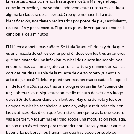
En este caso escribo menos hasta que a los 2m 14s llega el bajo
como intermedio y una sombra independiente. Europa es sin duda
alguna la clausura de la libertad. Creo que no hace falta más
identificación, nos tienen registrados por poros de piel, sentimiento,
respiración y pensamiento. El grito es pues de venganza como en la
canción a los 3 minutos.
El 11º tema aprieta más cañero. Se titula "Manuel". No hay duda que
es una mezcla de estilos correspondiéndose con los tres anteriores
que han marcado una inflexión musical de riqueza indudable. Nos
encontramos con un alegato contra la tortura y crimen que son las
corridas taurinas. Habla de la muerte de cierto torero. ¿Es eso un
acto de justicia? El debate puede ser más necesario cada día, ¡ojo! al
riff de los 4m 20s, aprox, tras una progresión sin límite. "Sueños de
un@ obrer@" es el siguiente con medio minuto de vértigo y luego
otros 30s de trascendencia en lentitud. Hay una derrota y los dos
tiempos musicales señalados la señalan, valga la redundancia, con
las cicatrices. Nos dicen que "es triste saber que seas lo que seas tu
vas a perder". A los 2m 18s el ritmo acoge una modulación regulada,
un sonido más extenso para responder con fuerza y marcar aires la
batería. La palabras nos transmiten que hay poco consuelo con