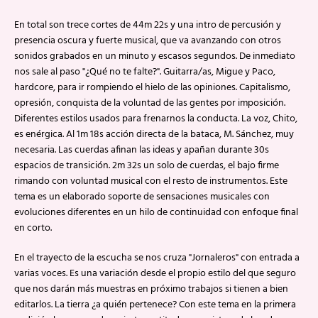
En total son trece cortes de 44m 22s y una intro de percusión y
presencia oscura y fuerte musical, que va avanzando con otros
sonidos grabados en un minuto y escasos segundos. De inmediato
nos sale al paso "¿Qué no te falte?". Guitarra/as, Migue y Paco,
hardcore, para ir rompiendo el hielo de las opiniones. Capitalismo,
opresión, conquista de la voluntad de las gentes por imposición.
Diferentes estilos usados para frenarnos la conducta. La voz, Chito,
es enérgica. Al 1m 18s acción directa de la bataca, M. Sánchez, muy
necesaria. Las cuerdas afinan las ideas y apañan durante 30s
espacios de transición. 2m 32s un solo de cuerdas, el bajo firme
rimando con voluntad musical con el resto de instrumentos. Este
tema es un elaborado soporte de sensaciones musicales con
evoluciones diferentes en un hilo de continuidad con enfoque final
en corto.
En el trayecto de la escucha se nos cruza "Jornaleros" con entrada a
varias voces. Es una variación desde el propio estilo del que seguro
que nos darán más muestras en próximo trabajos si tienen a bien
editarlos. La tierra ¿a quién pertenece? Con este tema en la primera