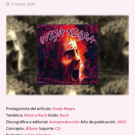
21 marzo, 2006
Protagonista del artículo:
Oveja Negra
Temática:
Música Rock
Estilo:
Rock
Discográfica o editorial:
Autoproducción
Año de publicación:
2003
Concepto:
Álbum
Soporte:
CD