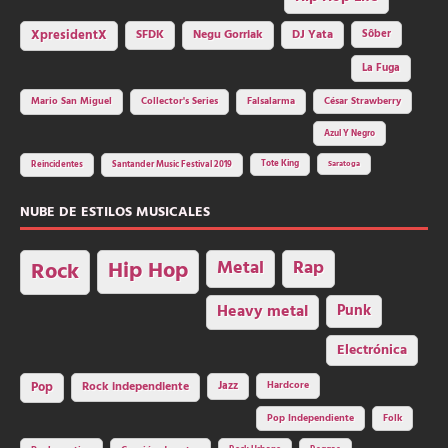
SFDK
Negu Gorriak
XpresidentX
DJ Yata
Sôber
La Fuga
Mario San Miguel
Collector's Series
Falsalarma
César Strawberry
Azul Y Negro
Tote King
Reincidentes
Santander Music Festival 2019
Saratoga
NUBE DE ESTILOS MUSICALES
Hip Hop
Metal
Rap
Rock
Heavy metal
Punk
Electrónica
Rock independiente
Jazz
Hardcore
Pop
Pop Independiente
Folk