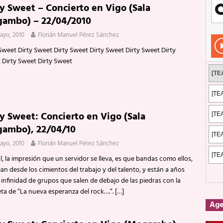
ty Sweet – Concierto en Vigo (Sala
Rockeros certificados
ENTREVISTAS
ambo) – 22/04/2010
dis: 2 de mayo de 2026 en Fuengirola
FOTOS
ayo, 2010
Florián Manuel Pérez Sánchez
dis: Su ‘aullido’ retumbó ferozmente en Fuengirola.
REPORTAJES
Sweet Dirty Sweet Dirty Sweet Dirty Sweet Dirty Sweet Dirty
 Dirty Sweet Dirty Sweet
s: La historia de Nintendo Vol. 2
PUBLICACIONES
ty Sweet: Concierto en Vigo (Sala
ambo), 22/04/10
ayo, 2010
Florián Manuel Pérez Sánchez
al, la impresión que un servidor se lleva, es que bandas como ellos,
jan desde los cimientos del trabajo y del talento, y están a años
 infinidad de grupos que salen de debajo de las piedras con la
eta de “La nueva esperanza del rock….”.
[…]
Ag