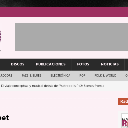
DISCOS
PUBLICACIONES
FOTOS
NOTICIAS
ARDCORE
JAZZ & BLUES
ELECTRÓNICA
POP
FOLK & WORLD
O
 El viaje conceptual y musical detrás de “Metropolis Pt.2: Scenes from a
Rad
: El rock urbano sigue en buenas manos
ENTREVISTAS
eet
os que van a escucharte te saludan
ENTREVISTAS
Música y arte que forjaron un mito
REPORTAJES