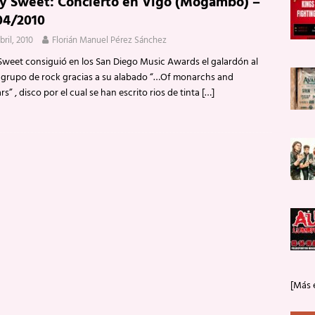
ty Sweet: Concierto en Vigo (Mogambo) –
04/2010
bril, 2010
Florián Manuel Pérez Sánchez
 Sweet consiguió en los San Diego Music Awards el galardón al
 grupo de rock gracias a su alabado “…Of monarchs and
s” , disco por el cual se han escrito rios de tinta
[…]
[Más 