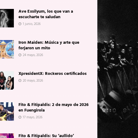
Ave Exsilyum, los que van a
escucharte te saludan
1 junio, 2026
Iron Maiden: Música y arte que
forjaron un mito
24 mayo, 2026
XpresidentX: Rockeros certificados
20 mayo, 2026
Fito & Fitipaldis: 2 de mayo de 2026
en Fuengirola
17 mayo, 2026
Fito & Fitipaldis: Su ‘aullido’