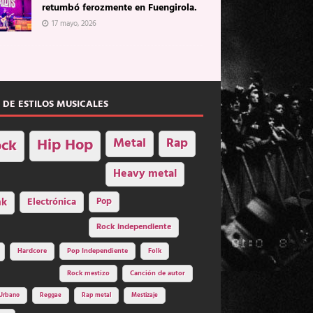
retumbó ferozmente en Fuengirola.
17 mayo, 2026
 DE ESTILOS MUSICALES
Hip Hop
Metal
Rap
ck
Heavy metal
nk
Electrónica
Pop
Rock independiente
Hardcore
Pop Independiente
Folk
Rock mestizo
Canción de autor
Urbano
Reggae
Rap metal
Mestizaje