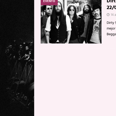
Dir
EVENTO
22/
14 a
Dirty
mejor
Beggar