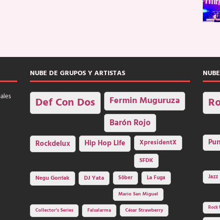
NUBE DE GRUPOS Y ARTISTAS
NUBE
nales
Fermin Muguruza
Def Con Dos
Ro
Barón Rojo
Pu
Rockdelux
Hip Hop Life
XpresidentX
SFDK
Jazz
Negu Gorriak
DJ Yata
Sôber
La Fuga
Mario San Miguel
Rock 
Collector's Series
Falsalarma
César Strawberry