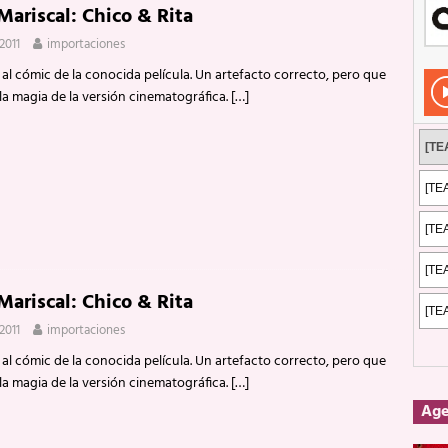
Mariscal: Chico & Rita
Rockeros certificados
ENTREVISTAS
 2011
importaciones
dis: 2 de mayo de 2026 en Fuengirola
FOTOS
 al cómic de la conocida película. Un artefacto correcto, pero que
dis: Su ‘aullido’ retumbó ferozmente en Fuengirola.
REPORTAJES
la magia de la versión cinematográfica.
[…]
s: La historia de Nintendo Vol. 2
PUBLICACIONES
Mariscal: Chico & Rita
 2011
importaciones
 al cómic de la conocida película. Un artefacto correcto, pero que
la magia de la versión cinematográfica.
[…]
Ag