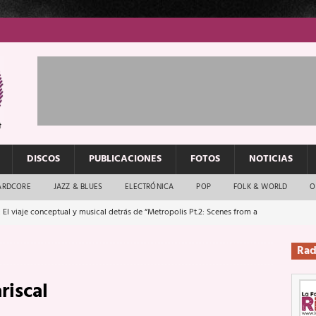
DISCOS
PUBLICACIONES
FOTOS
NOTICIAS
ARDCORE
JAZZ & BLUES
ELECTRÓNICA
POP
FOLK & WORLD
O
 El viaje conceptual y musical detrás de “Metropolis Pt.2: Scenes from a
Rad
: El rock urbano sigue en buenas manos
ENTREVISTAS
riscal
os que van a escucharte te saludan
ENTREVISTAS
Música y arte que forjaron un mito
REPORTAJES