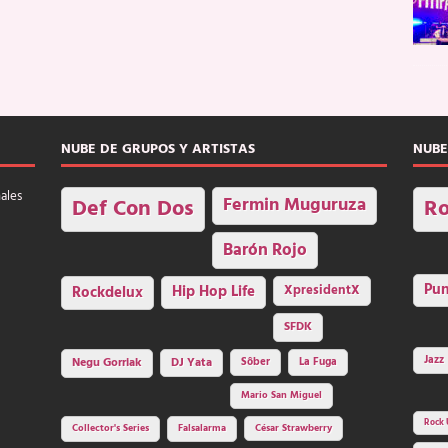
NUBE DE GRUPOS Y ARTISTAS
NUBE
nales
Fermin Muguruza
Def Con Dos
Ro
Barón Rojo
Pu
Rockdelux
Hip Hop Life
XpresidentX
SFDK
Jazz
Negu Gorriak
DJ Yata
Sôber
La Fuga
Mario San Miguel
Rock 
Collector's Series
Falsalarma
César Strawberry