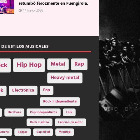
retumbó ferozmente en Fuengirola.
17 mayo, 2026
 DE ESTILOS MUSICALES
Hip Hop
Metal
Rap
ck
Heavy metal
nk
Electrónica
Pop
Rock independiente
Hardcore
Pop Independiente
Folk
Rock mestizo
Canción de autor
Urbano
Reggae
Rap metal
Mestizaje