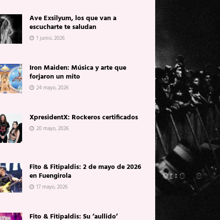
Ave Exsilyum, los que van a
escucharte te saludan
1 junio, 2026
Iron Maiden: Música y arte que
forjaron un mito
24 mayo, 2026
XpresidentX: Rockeros certificados
20 mayo, 2026
Fito & Fitipaldis: 2 de mayo de 2026
en Fuengirola
17 mayo, 2026
Fito & Fitipaldis: Su ‘aullido’