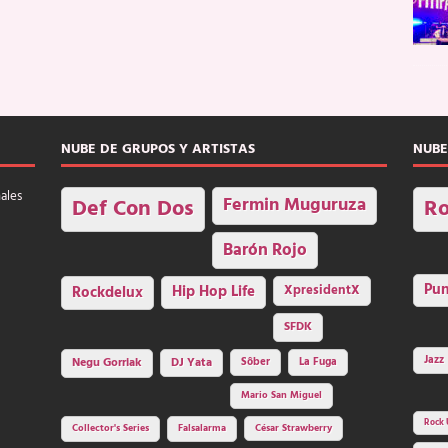
NUBE DE GRUPOS Y ARTISTAS
NUBE
nales
Fermin Muguruza
Def Con Dos
Ro
Barón Rojo
Pu
Rockdelux
Hip Hop Life
XpresidentX
SFDK
Jazz
Negu Gorriak
DJ Yata
Sôber
La Fuga
Mario San Miguel
Rock 
Collector's Series
Falsalarma
César Strawberry