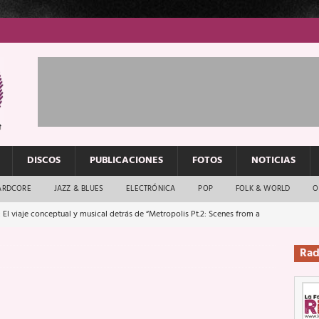
DISCOS
PUBLICACIONES
FOTOS
NOTICIAS
ARDCORE
JAZZ & BLUES
ELECTRÓNICA
POP
FOLK & WORLD
O
 El viaje conceptual y musical detrás de “Metropolis Pt.2: Scenes from a
Rad
: El rock urbano sigue en buenas manos
ENTREVISTAS
os que van a escucharte te saludan
ENTREVISTAS
Música y arte que forjaron un mito
REPORTAJES