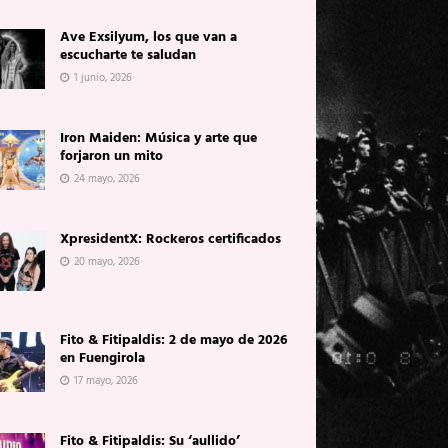
Ave Exsilyum, los que van a
escucharte te saludan
1 junio, 2026
Iron Maiden: Música y arte que
forjaron un mito
24 mayo, 2026
XpresidentX: Rockeros certificados
20 mayo, 2026
Fito & Fitipaldis: 2 de mayo de 2026
en Fuengirola
17 mayo, 2026
Fito & Fitipaldis: Su ‘aullido’