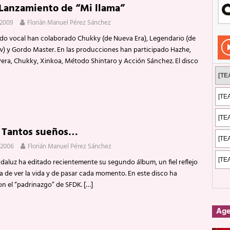
 Lanzamiento de “Mi llama”
Rockeros certificados
ENTREVISTAS
 2009
Florián Manuel Pérez Sánchez
dis: 2 de mayo de 2026 en Fuengirola
FOTOS
ado vocal han colaborado Chukky (de Nueva Era), Legendario (de
dis: Su ‘aullido’ retumbó ferozmente en Fuengirola.
REPORTAJES
 y Gordo Master. En las producciones han participado Hazhe,
Pera, Chukky, Xinkoa, Método Shintaro y Acción Sánchez. El disco
s: La historia de Nintendo Vol. 2
PUBLICACIONES
: Tantos sueños…
 2006
Florián Manuel Pérez Sánchez
daluz ha editado recientemente su segundo álbum, un fiel reflejo
a de ver la vida y de pasar cada momento. En este disco ha
n el “padrinazgo” de SFDK.
[…]
Ag