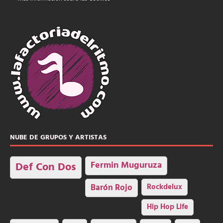
NUBE DE GRUPOS Y ARTISTAS
Fermin Muguruza
Def Con Dos
Barón Rojo
Rockdelux
Hip Hop Life