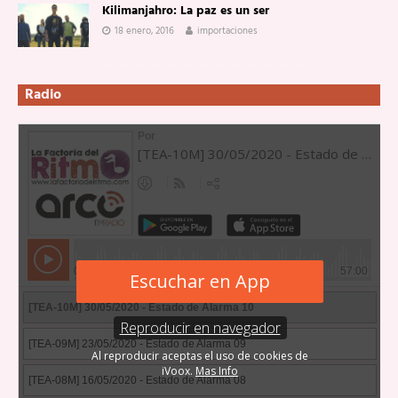
Kilimanjahro: La paz es un ser
18 enero, 2016
importaciones
Radio