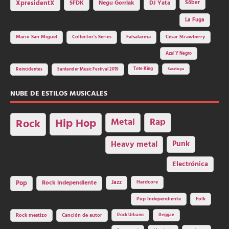
SFDK
Negu Gorriak
XpresidentX
DJ Yata
Sôber
La Fuga
Mario San Miguel
Collector's Series
Falsalarma
César Strawberry
Azul Y Negro
Tote King
Reincidentes
Santander Music Festival 2019
Saratoga
NUBE DE ESTILOS MUSICALES
Hip Hop
Metal
Rap
Rock
Heavy metal
Punk
Electrónica
Rock independiente
Jazz
Hardcore
Pop
Pop Independiente
Folk
Rock Urbano
Reggae
Rock mestizo
Canción de autor