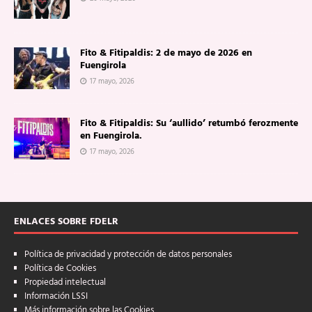
Fito & Fitipaldis: 2 de mayo de 2026 en
Fuengirola
17 mayo, 2026
Fito & Fitipaldis: Su ‘aullido’ retumbó ferozmente
en Fuengirola.
17 mayo, 2026
ENLACES SOBRE FDELR
Política de privacidad y protección de datos personales
Política de Cookies
Propiedad intelectual
Información LSSI
Más información sobre las Cookies