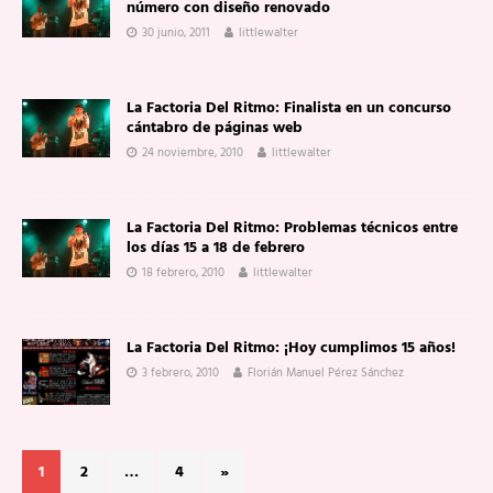
número con diseño renovado
30 junio, 2011
littlewalter
La Factoria Del Ritmo: Finalista en un concurso
cántabro de páginas web
24 noviembre, 2010
littlewalter
La Factoria Del Ritmo: Problemas técnicos entre
los días 15 a 18 de febrero
18 febrero, 2010
littlewalter
La Factoria Del Ritmo: ¡Hoy cumplimos 15 años!
3 febrero, 2010
Florián Manuel Pérez Sánchez
1
2
…
4
»