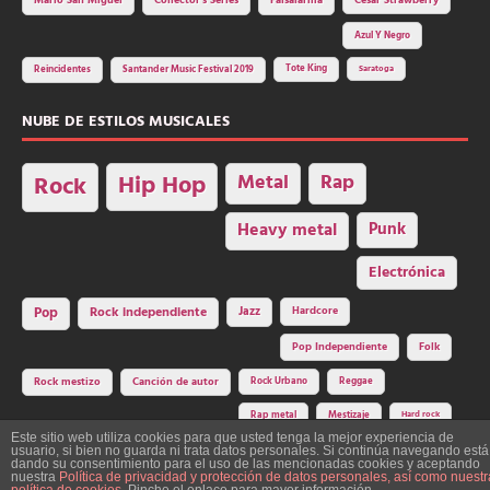
Mario San Miguel
Collector's Series
Falsalarma
César Strawberry
Azul Y Negro
Tote King
Reincidentes
Santander Music Festival 2019
Saratoga
NUBE DE ESTILOS MUSICALES
Hip Hop
Metal
Rap
Rock
Heavy metal
Punk
Electrónica
Rock independiente
Jazz
Hardcore
Pop
Pop Independiente
Folk
Rock Urbano
Reggae
Rock mestizo
Canción de autor
Rap metal
Mestizaje
Hard rock
Este sitio web utiliza cookies para que usted tenga la mejor experiencia de
usuario, si bien no guarda ni trata datos personales. Si continúa navegando está
dando su consentimiento para el uso de las mencionadas cookies y aceptando
nuestra
Política de privacidad y protección de datos personales, así como nuestr
Construcción y diseño: La Factoría del Ritmo Art Studio. Edita: Asociación