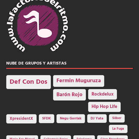
NUBE DE GRUPOS Y ARTISTAS
Fermin Muguruza
Def Con Dos
Barón Rojo
Rockdelux
Hip Hop Life
SFDK
Negu Gorriak
XpresidentX
DJ Yata
Sôber
La Fuga