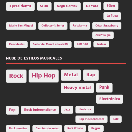
SFDK
Negu Gorriak
XpresidentX
DJ Yata
Sôber
La Fuga
Mario San Miguel
Collector's Series
Falsalarma
César Strawberry
Azul Y Negro
Tote King
Reincidentes
Santander Music Festival 2019
Saratoga
NUBE DE ESTILOS MUSICALES
Hip Hop
Metal
Rap
Rock
Heavy metal
Punk
Electrónica
Rock independiente
Jazz
Hardcore
Pop
Pop Independiente
Folk
Rock Urbano
Reggae
Rock mestizo
Canción de autor