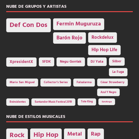
NUBE DE GRUPOS Y ARTISTAS
Fermin Muguruza
Def Con Dos
Barón Rojo
Rockdelux
Hip Hop Life
SFDK
Negu Gorriak
XpresidentX
DJ Yata
Sôber
La Fuga
Mario San Miguel
Collector's Series
Falsalarma
César Strawberry
Azul Y Negro
Tote King
Reincidentes
Santander Music Festival 2019
Saratoga
NUBE DE ESTILOS MUSICALES
Hip Hop
Metal
Rap
Rock