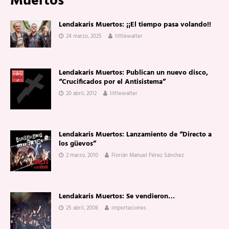
Muertos
Lendakaris Muertos: ¡¡El tiempo pasa volando!!
24 marzo, 2025
littlewalter
Lendakaris Muertos: Publican un nuevo disco,
“Crucificados por el Antisistema”
20 abril, 2012
littlewalter
Lendakaris Muertos: Lanzamiento de “Directo a
los güevos”
2 marzo, 2010
Florián Manuel Pérez Sánchez
Lendakaris Muertos: Se vendieron…
25 abril, 2008
importaciones