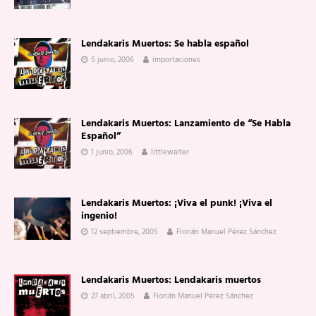
Lendakaris Muertos: Se habla español
5 junio, 2006
importaciones
Lendakaris Muertos: Lanzamiento de “Se Habla
Español”
1 junio, 2006
littlewalter
Lendakaris Muertos: ¡Viva el punk! ¡Viva el
ingenio!
12 septiembre, 2005
Florián Manuel Pérez Sánchez
Lendakaris Muertos: Lendakaris muertos
27 abril, 2005
Florián Manuel Pérez Sánchez