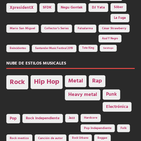
SFDK
Negu Gorriak
XpresidentX
DJ Yata
Sôber
La Fuga
Mario San Miguel
Collector's Series
Falsalarma
César Strawberry
Azul Y Negro
Tote King
Reincidentes
Santander Music Festival 2019
Saratoga
NUBE DE ESTILOS MUSICALES
Hip Hop
Metal
Rap
Rock
Heavy metal
Punk
Electrónica
Rock independiente
Jazz
Hardcore
Pop
Pop Independiente
Folk
Rock Urbano
Reggae
Rock mestizo
Canción de autor