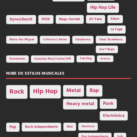
Hip Hop Life
SFDK
Negu Gorriak
XpresidentX
DJ Yata
Sôber
La Fuga
Mario San Miguel
Collector's Series
Falsalarma
César Strawberry
Azul Y Negro
Tote King
Reincidentes
Santander Music Festival 2019
Saratoga
NUBE DE ESTILOS MUSICALES
Hip Hop
Metal
Rap
Rock
Heavy metal
Punk
Electrónica
Rock independiente
Jazz
Hardcore
Pop
Pop Independiente
Folk