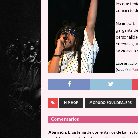
los que tení
concierto d
No importa l
garganta de
personalida
creencias, 
se vuelva a 
Este artículo
(sección:
Pa
HIP HOP
MORODO SOUL DEALERS
Comentarios
Atención:
El sistema de comentarios de La Factor