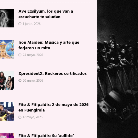
Ave Exsilyum, los que van a
escucharte te saludan
1 junio, 2026
Iron Maiden: Música y arte que
forjaron un mito
24 mayo, 2026
XpresidentX: Rockeros certificados
20 mayo, 2026
Fito & Fitipaldis: 2 de mayo de 2026
en Fuengirola
17 mayo, 2026
Fito & Fitipaldis: Su ‘aullido’