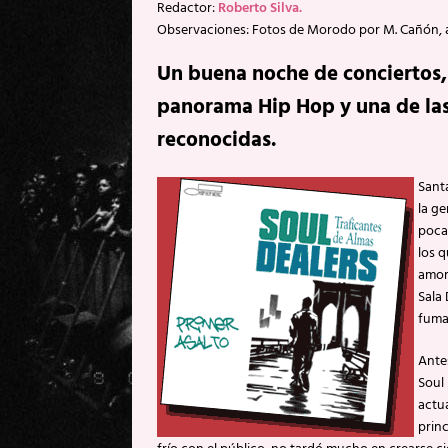
Redactor:
Roberto Silva.
Observaciones: Fotos de Morodo por M. Cañón, 
Un buena noche de conciertos, 
panorama Hip Hop y una de las
reconocidas.
Sant
la ge
poca
los q
amor,
Sala
fuma
Antes
Soul 
actu
princ