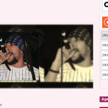
dis: 2 de mayo de 2026 en Fuengirola
FOTOS
dis: Su ‘aullido’ retumbó ferozmente en Fuengirola.
REPORTAJES
s: La historia de Nintendo Vol. 2
PUBLICACIONES
Ag
op