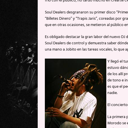
frío con el público, no tardó mucho en crearse c
Soul Dealers desgranaron su primer disco “Primer
“Billetes Dinero” y “Trapis Jaris”, coreadas por 
que en otras ocasiones, se metieron al público en
Es obligado destacar la gran labor del nuevo DJ d
Soul Dealers de control y demuestra saber dónd
una mano a Jobito en las tareas vocales, lo que a
Y llegó el 
estuvo dánd
de los allí 
de tono e i
es que el pe
nadie.
El concierto
La primera 
Morodo se e