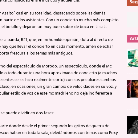
ierta complicidad entre músicos y audiencia.
Seg
 Asalto” casi en su totalidad, destacando sobre las demás
gran parte de los asistentes. Con un concierto mucho más completo
 el bolsillo y dejaron un muy buen sabor de boca en la sala.
Art
e la banda, R21, que, en mi humilde opinión, dota al directo de
e hay que llevar el concierto en cada momento, amén de echar
porta frescura a los temas más antiguos.
turno del espectáculo de Morodo. Un espectáculo, donde el Mc
olo todo durante una hora aproximada de concierto (a muchos
presentes se les hizo realmente corto) con sus peculiares cambios
ncluso, en ocasiones, un gran cambio de velocidades en su voz, y
culiar estilo de voz de este mc madrileño no deja indiferente a
 se puede dividir en dos fases:
parte donde desde el primer segundo los gritos de guerra de
scuchaban en toda la sala, deleitándonos con temas como Foxy