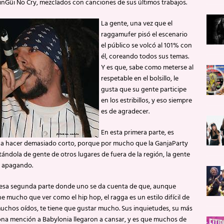
inGüi No Cry, mezclados con canciones de sus últimos trabajos.
La gente, una vez que el
raggamufer pisó el escenario
el público se volcó al 101% con
él, coreando todos sus temas.
Y es que, sabe como meterse al
respetable en el bolsillo, le
gusta que su gente participe
en los estribillos, y eso siempre
es de agradecer.
En esta primera parte, es
 a hacer demasiado corto, porque por mucho que la GanjaParty
ndola de gente de otros lugares de fuera de la región, la gente
a apagando.
esa segunda parte donde uno se da cuenta de que, aunque
 mucho que ver como el hip hop, el ragga es un estilo difícil de
uchos oídos, te tiene que gustar mucho. Sus inquietudes, su más
a mención a Babylonia llegaron a cansar, y es que muchos de