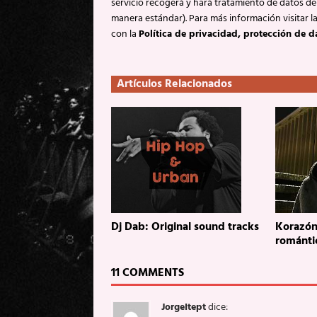
servicio recogerá y hará tratamiento de datos de
manera estándar). Para más información visitar l
con la
Política de privacidad, protección de d
Artículos Relacionados
Dj Dab: Original sound tracks
Korazón
románti
11 COMMENTS
JorgeItept
dice: