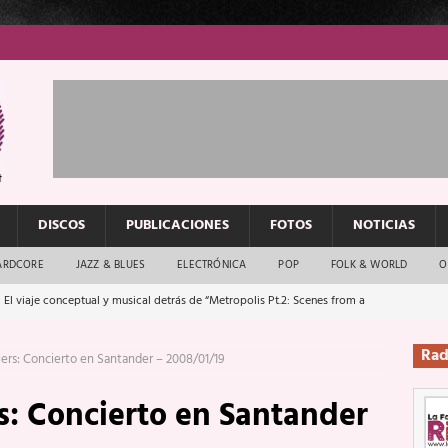
DISCOS
PUBLICACIONES
FOTOS
NOTICIAS
ARDCORE
JAZZ & BLUES
ELECTRÓNICA
POP
FOLK & WORLD
O
 El viaje conceptual y musical detrás de “Metropolis Pt.2: Scenes from a
: El rock urbano sigue en buenas manos
ENTREVISTAS
Rad
os que van a escucharte te saludan
ENTREVISTAS
ers: Concierto en Santander – 2008/01/19
Música y arte que forjaron un mito
REPORTAJES
s: Concierto en Santander
Rockeros certificados
ENTREVISTAS