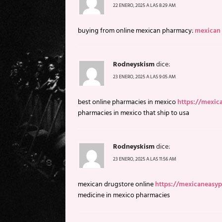
22 ENERO, 2025 A LAS 8:29 AM
buying from online mexican pharmacy:
mexican 
Rodneyskism
dice:
23 ENERO, 2025 A LAS 9:05 AM
best online pharmacies in mexico
https://mexi
pharmacies in mexico that ship to usa
Rodneyskism
dice:
23 ENERO, 2025 A LAS 11:56 AM
mexican drugstore online
https://mexicaneasy
medicine in mexico pharmacies