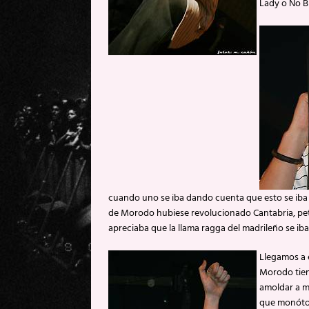
Lady o No B
cuando uno se iba dando cuenta que esto se iba
de Morodo hubiese revolucionado Cantabria, petá
apreciaba que la llama ragga del madrileño se ib
Llegamos a 
Morodo tiene
amoldar a m
que monóton