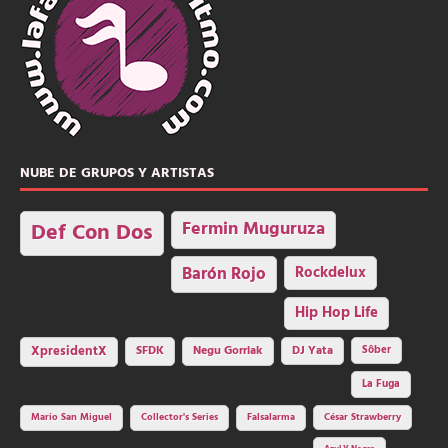
NUBE DE GRUPOS Y ARTISTAS
Fermin Muguruza
Def Con Dos
Barón Rojo
Rockdelux
Hip Hop Life
SFDK
Negu Gorriak
XpresidentX
DJ Yata
Sôber
La Fuga
Mario San Miguel
Collector's Series
Falsalarma
César Strawberry