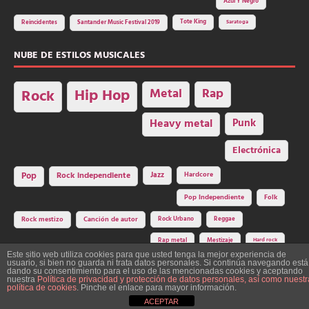
Azul Y Negro
Tote King
Reincidentes
Santander Music Festival 2019
Saratoga
NUBE DE ESTILOS MUSICALES
Hip Hop
Metal
Rap
Rock
Heavy metal
Punk
Electrónica
Rock independiente
Jazz
Hardcore
Pop
Pop Independiente
Folk
Rock Urbano
Reggae
Rock mestizo
Canción de autor
Rap metal
Mestizaje
Hard rock
Este sitio web utiliza cookies para que usted tenga la mejor experiencia de
usuario, si bien no guarda ni trata datos personales. Si continúa navegando está
dando su consentimiento para el uso de las mencionadas cookies y aceptando
nuestra
Política de privacidad y protección de datos personales, así como nuestr
Construcción y diseño: La Factoría del Ritmo Art Studio. Edita: Asociación
política de cookies
. Pinche el enlace para mayor información.
Cultural Y Dale Ritmo!
ACEPTAR