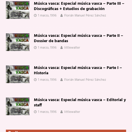
Música vasca: Especial música vasca – Parte III –
Discográficas + Estudios de grabación
1 marzo, 1996
Florián Manuel Pérez Sánchez
Música vasca: Especial música vasca – Parte II –
Dossier de bandas
1 marzo, 1996
littlewalter
Música vasca: Especial música vasca – Parte I –
Historia
1 marzo, 1996
Florián Manuel Pérez Sánchez
Música vasca: Especial música vasca – Editorial y
staff
1 marzo, 1996
littlewalter