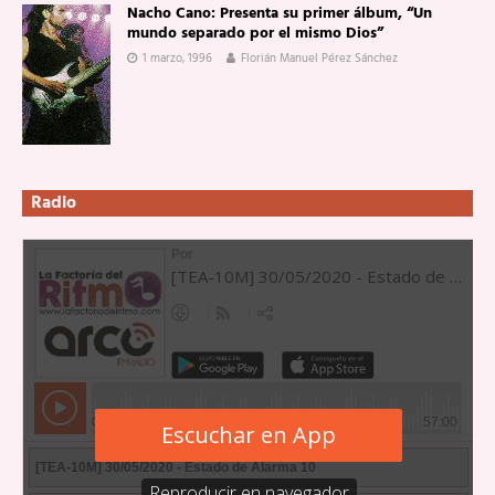
Nacho Cano: Presenta su primer álbum, “Un
mundo separado por el mismo Dios”
1 marzo, 1996
Florián Manuel Pérez Sánchez
Radio