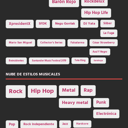
Barón Rojo
Rockdelux
Hip Hop Life
SFDK
Negu Gorriak
XpresidentX
DJ Yata
Sôber
La Fuga
Mario San Miguel
Collector's Series
Falsalarma
César Strawberry
Azul Y Negro
Tote King
Reincidentes
Santander Music Festival 2019
Saratoga
NUBE DE ESTILOS MUSICALES
Hip Hop
Metal
Rap
Rock
Heavy metal
Punk
Electrónica
Rock independiente
Jazz
Hardcore
Pop