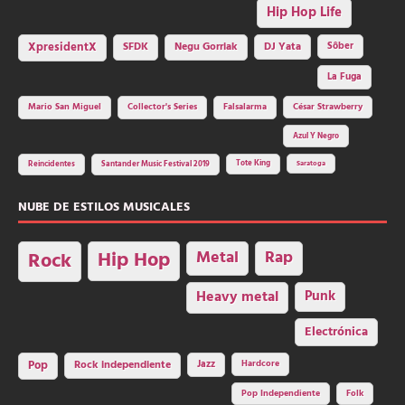
Hip Hop Life
SFDK
Negu Gorriak
XpresidentX
DJ Yata
Sôber
La Fuga
Mario San Miguel
Collector's Series
Falsalarma
César Strawberry
Azul Y Negro
Tote King
Reincidentes
Santander Music Festival 2019
Saratoga
NUBE DE ESTILOS MUSICALES
Hip Hop
Metal
Rap
Rock
Heavy metal
Punk
Electrónica
Rock independiente
Jazz
Hardcore
Pop
Pop Independiente
Folk