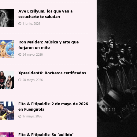
Ave Exsilyum, los que van a
escucharte te saludan
1 junio, 2026
Iron Maiden: Música y arte que
forjaron un mito
24 mayo, 2026
XpresidentX: Rockeros certificados
20 mayo, 2026
Fito & Fitipaldis: 2 de mayo de 2026
en Fuengirola
17 mayo, 2026
Fito & Fitipaldis: Su ‘aullido’