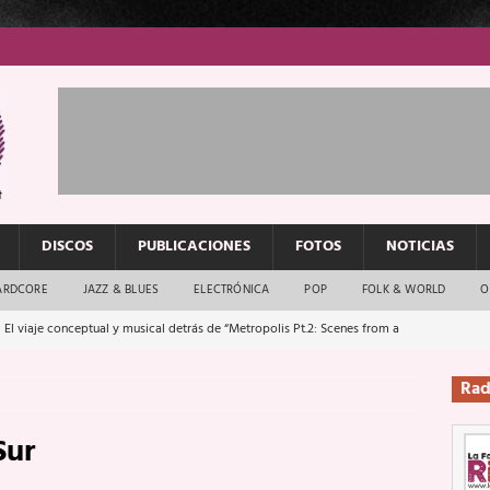
DISCOS
PUBLICACIONES
FOTOS
NOTICIAS
ARDCORE
JAZZ & BLUES
ELECTRÓNICA
POP
FOLK & WORLD
O
 El viaje conceptual y musical detrás de “Metropolis Pt.2: Scenes from a
Rad
: El rock urbano sigue en buenas manos
ENTREVISTAS
Sur
os que van a escucharte te saludan
ENTREVISTAS
Música y arte que forjaron un mito
REPORTAJES