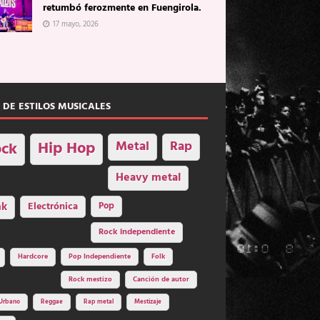
retumbó ferozmente en Fuengirola.
17 mayo, 2026
 DE ESTILOS MUSICALES
Hip Hop
Metal
Rap
ck
Heavy metal
nk
Electrónica
Pop
Rock independiente
Hardcore
Pop Independiente
Folk
Rock mestizo
Canción de autor
Urbano
Reggae
Rap metal
Mestizaje