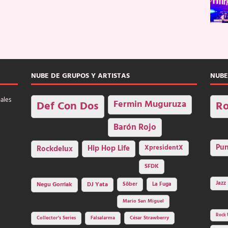
NUBE DE GRUPOS Y ARTISTAS
NUBE
nales
Fermin Muguruza
Def Con Dos
Ro
Barón Rojo
Pu
Rockdelux
Hip Hop Life
XpresidentX
SFDK
Jazz
Negu Gorriak
DJ Yata
Sôber
La Fuga
Mario San Miguel
Rock 
Collector's Series
Falsalarma
César Strawberry