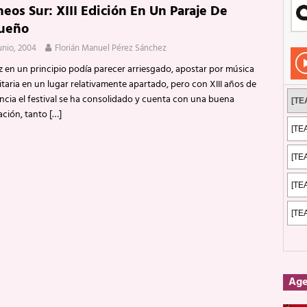
neos Sur: XIII Edición En Un Paraje De
Rockeros certificados
ENTREVISTAS
ueño
dis: 2 de mayo de 2026 en Fuengirola
FOTOS
junio, 2004
Florián Manuel Pérez Sánchez
dis: Su ‘aullido’ retumbó ferozmente en Fuengirola.
REPORTAJES
z en un principio podía parecer arriesgado, apostar por música
taria en un lugar relativamente apartado, pero con XIII años de
s: La historia de Nintendo Vol. 2
PUBLICACIONES
ncia el festival se ha consolidado y cuenta con una buena
ación, tanto
[…]
Ag