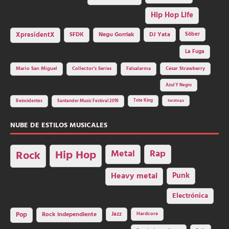
Hip Hop Life
SFDK
Negu Gorriak
XpresidentX
DJ Yata
Sôber
La Fuga
Mario San Miguel
Collector's Series
Falsalarma
César Strawberry
Azul Y Negro
Tote King
Reincidentes
Santander Music Festival 2019
Saratoga
NUBE DE ESTILOS MUSICALES
Hip Hop
Metal
Rap
Rock
Heavy metal
Punk
Electrónica
Rock independiente
Jazz
Hardcore
Pop