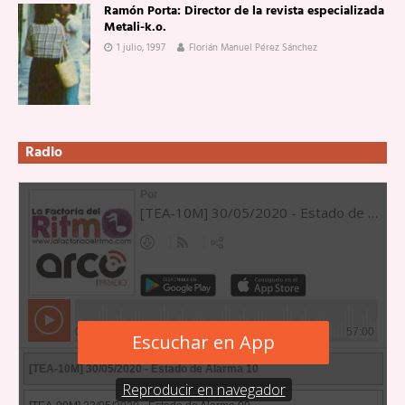
Ramón Porta: Director de la revista especializada
Metali-k.o.
1 julio, 1997
Florián Manuel Pérez Sánchez
Radio