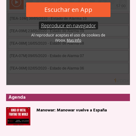
Agenda
Manowar: Manowar vuelve a España