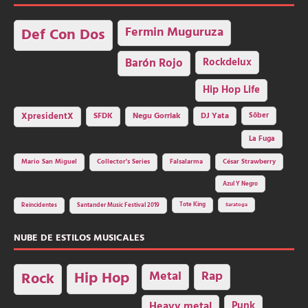
Fermin Muguruza
Def Con Dos
Barón Rojo
Rockdelux
Hip Hop Life
SFDK
Negu Gorriak
XpresidentX
DJ Yata
Sôber
La Fuga
Mario San Miguel
Collector's Series
Falsalarma
César Strawberry
Azul Y Negro
Tote King
Reincidentes
Santander Music Festival 2019
Saratoga
NUBE DE ESTILOS MUSICALES
Hip Hop
Metal
Rap
Rock
Heavy metal
Punk