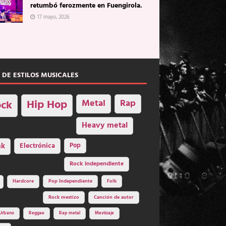
retumbó ferozmente en Fuengirola.
17 mayo, 2026
 DE ESTILOS MUSICALES
Hip Hop
Metal
Rap
ck
Heavy metal
nk
Electrónica
Pop
Rock independiente
Hardcore
Pop Independiente
Folk
Rock mestizo
Canción de autor
Urbano
Reggae
Rap metal
Mestizaje