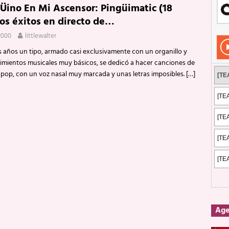
Üino En Mi Ascensor: Pingüimatic (18
Rockeros certificados
ENTREVISTAS
s éxitos en directo de…
dis: 2 de mayo de 2026 en Fuengirola
FOTOS
2000
littlewalter
dis: Su ‘aullido’ retumbó ferozmente en Fuengirola.
REPORTAJES
s años un tipo, armado casi exclusivamente con un organillo y
mientos musicales muy básicos, se dedicó a hacer canciones de
s: La historia de Nintendo Vol. 2
PUBLICACIONES
 pop, con un voz nasal muy marcada y unas letras imposibles.
[…]
Ag