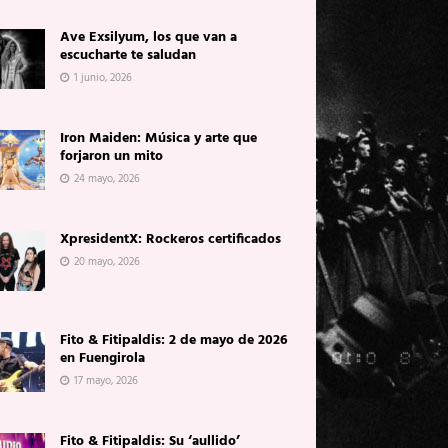
Ave Exsilyum, los que van a
escucharte te saludan
1 junio, 2026
Iron Maiden: Música y arte que
forjaron un mito
24 mayo, 2026
XpresidentX: Rockeros certificados
20 mayo, 2026
Fito & Fitipaldis: 2 de mayo de 2026
en Fuengirola
17 mayo, 2026
Fito & Fitipaldis: Su ‘aullido’