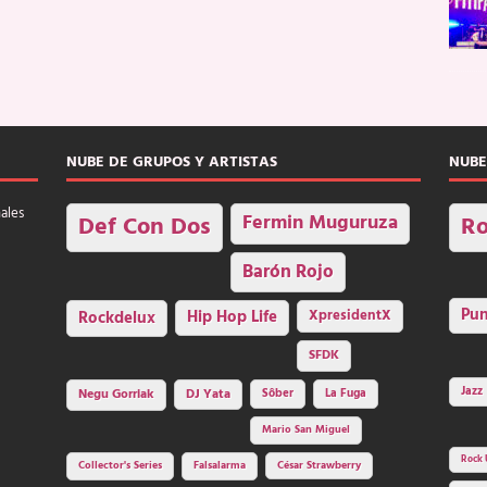
NUBE DE GRUPOS Y ARTISTAS
NUBE
nales
Fermin Muguruza
Def Con Dos
Ro
Barón Rojo
Pu
Rockdelux
Hip Hop Life
XpresidentX
SFDK
Jazz
Negu Gorriak
DJ Yata
Sôber
La Fuga
Mario San Miguel
Rock 
Collector's Series
Falsalarma
César Strawberry