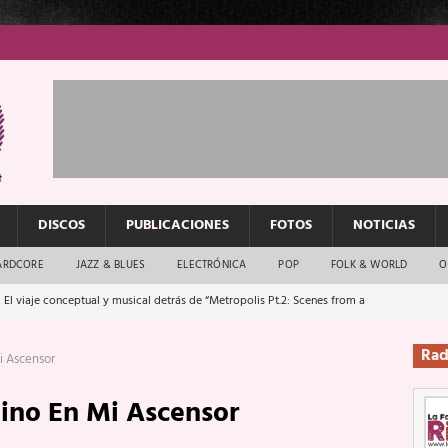
DISCOS
PUBLICACIONES
FOTOS
NOTICIAS
ARDCORE
JAZZ & BLUES
ELECTRÓNICA
POP
FOLK & WORLD
O
 El viaje conceptual y musical detrás de “Metropolis Pt.2: Scenes from a
Rad
i Ascensor
: El rock urbano sigue en buenas manos
ENTREVISTAS
ino En Mi Ascensor
os que van a escucharte te saludan
ENTREVISTAS
Música y arte que forjaron un mito
REPORTAJES