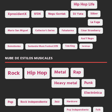
Hip Hop Life
SFDK
Negu Gorriak
XpresidentX
DJ Yata
Sôber
La Fuga
Mario San Miguel
Collector's Series
Falsalarma
César Strawberry
Azul Y Negro
Tote King
Reincidentes
Santander Music Festival 2019
Saratoga
NUBE DE ESTILOS MUSICALES
Hip Hop
Metal
Rap
Rock
Heavy metal
Punk
Electrónica
Rock independiente
Jazz
Hardcore
Pop
Pop Independiente
Folk