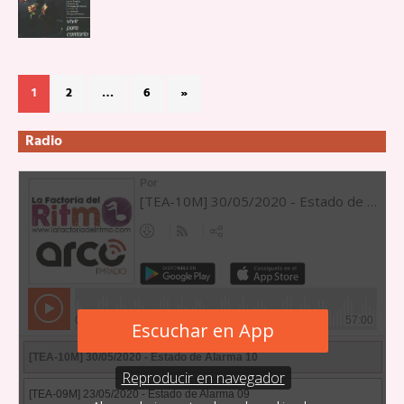
1
2
…
6
»
Radio