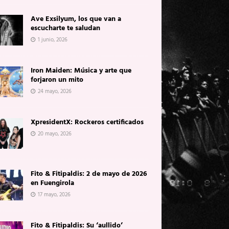
Ave Exsilyum, los que van a
escucharte te saludan
1 junio, 2026
Iron Maiden: Música y arte que
forjaron un mito
24 mayo, 2026
XpresidentX: Rockeros certificados
20 mayo, 2026
Fito & Fitipaldis: 2 de mayo de 2026
en Fuengirola
17 mayo, 2026
Fito & Fitipaldis: Su ‘aullido’