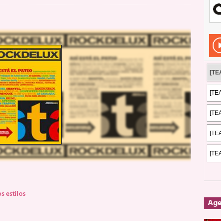
Rockeros certificados
ENTREVISTAS
dis: 2 de mayo de 2026 en Fuengirola
FOTOS
dis: Su ‘aullido’ retumbó ferozmente en Fuengirola.
REPORTAJES
s: La historia de Nintendo Vol. 2
PUBLICACIONES
s estilos
Ag