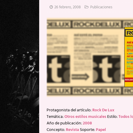
[ 20 mayo, 2026 ]
XpresidentX: 
26 febrero, 2008
Publicaciones
[ 17 mayo, 2026 ]
Fito & Fitipal
[ 17 mayo, 2026 ]
Fito & Fitipal
[ 5 agosto, 2026 ]
Florent Gorge
Protagonista del artículo:
Rock De Lux
Temática:
Otros estilos musicales
Estilo:
Todos lo
Año de publicación:
2008
Concepto:
Revista
Soporte:
Papel