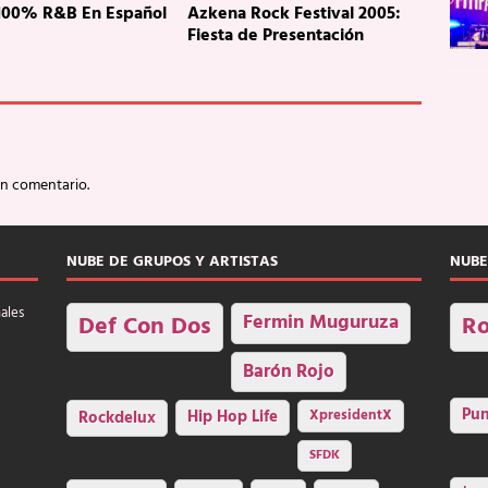
 100% R&B En Español
Azkena Rock Festival 2005:
Fiesta de Presentación
un comentario.
NUBE DE GRUPOS Y ARTISTAS
NUBE
nales
Fermin Muguruza
Def Con Dos
Ro
Barón Rojo
Pu
Rockdelux
Hip Hop Life
XpresidentX
SFDK