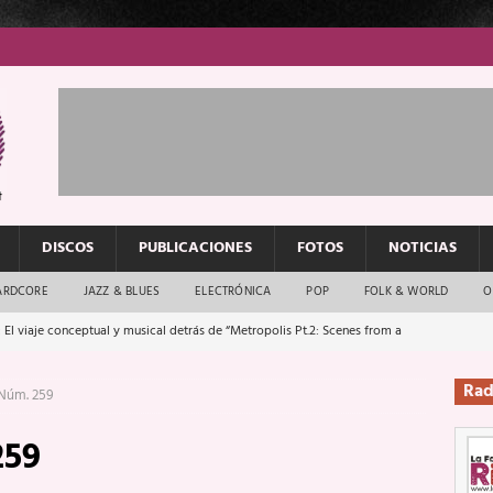
DISCOS
PUBLICACIONES
FOTOS
NOTICIAS
ARDCORE
JAZZ & BLUES
ELECTRÓNICA
POP
FOLK & WORLD
O
 El viaje conceptual y musical detrás de “Metropolis Pt.2: Scenes from a
Rad
 Núm. 259
: El rock urbano sigue en buenas manos
ENTREVISTAS
259
os que van a escucharte te saludan
ENTREVISTAS
Música y arte que forjaron un mito
REPORTAJES