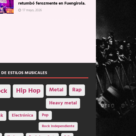
retumbó ferozmente en Fuengirola.
17 mayo, 2026
 DE ESTILOS MUSICALES
Hip Hop
Metal
Rap
ck
Heavy metal
nk
Electrónica
Pop
Rock independiente