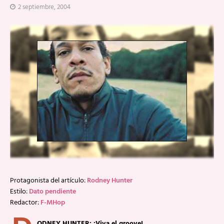
2 septiembre, 2004
Protagonista del artículo:
Rodney Hunter
Estilo:
Dato pendiente
Redactor:
F-MHop
ODNEY HUNTER: ¡Viva el groove!