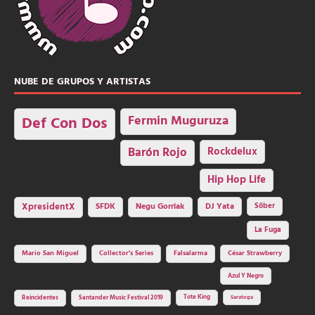
NUBE DE GRUPOS Y ARTISTAS
Fermin Muguruza
Def Con Dos
Barón Rojo
Rockdelux
Hip Hop Life
SFDK
Negu Gorriak
XpresidentX
DJ Yata
Sôber
La Fuga
Mario San Miguel
Collector's Series
Falsalarma
César Strawberry
Azul Y Negro
Tote King
Reincidentes
Santander Music Festival 2019
Saratoga