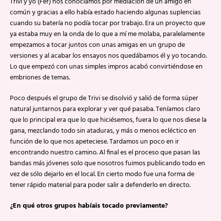
Trivi y yo (Fer) nos conocíamos por mediación de un amigo en
común y gracias a ello había estado haciendo algunas suplencias
cuando su batería no podía tocar por trabajo. Era un proyecto que
ya estaba muy en la onda de lo que a mí me molaba, paralelamente
empezamos a tocar juntos con unas amigas en un grupo de
versiones y al acabar los ensayos nos quedábamos él y yo tocando.
Lo que empezó con unas simples impros acabó convirtiéndose en
embriones de temas.
Poco después el grupo de Trivi se disolvió y salió de forma súper
natural juntarnos para explorar y ver qué pasaba. Teníamos claro
que lo principal era que lo que hiciésemos, fuera lo que nos diese la
gana, mezclando todo sin ataduras, y más o menos ecléctico en
función de lo que nos apeteciese. Tardamos un poco en ir
encontrando nuestro camino. Al final es el proceso que pasan las
bandas más jóvenes solo que nosotros fuimos publicando todo en
vez de sólo dejarlo en el local. En cierto modo fue una forma de
tener rápido material para poder salir a defenderlo en directo.
¿En qué otros grupos habíais tocado previamente?