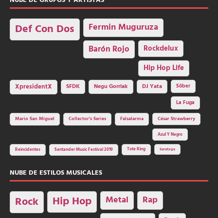
NUBE DE GRUPOS Y ARTISTAS
Fermin Muguruza
Def Con Dos
Barón Rojo
Rockdelux
Hip Hop Life
SFDK
Negu Gorriak
XpresidentX
DJ Yata
Sôber
La Fuga
Mario San Miguel
Collector's Series
Falsalarma
César Strawberry
Azul Y Negro
Tote King
Reincidentes
Santander Music Festival 2019
Saratoga
NUBE DE ESTILOS MUSICALES
Hip Hop
Metal
Rap
Rock