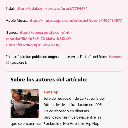
Tidal:
https://tidal.com/browse/artist/7794474
Apple Music:
https://music.apple.com/es/artist/rojo-5/1102434977
iTunes:
https://open.spotify.com/intl-
es/artist/5MKqZs6hZXAIaiwrK5JXs2?
si=OClfdHZ9Rqug261wH4h79Q
Este artículo fue publicado originalmente en La Factoría del Ritmo
Número
26
(sección: ).
Sobre los autores del artículo:
F-MHop
Jefe de redacción de La Factoría del
Ritmo desde su fundación en 1995.
Ha colaborado en diversas
publicaciones musicales, entre las
que se encuentran Rockdelux, Hip Hop Life, Hip Hop