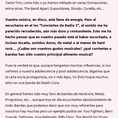
Tanto Trivi, como Edu o yo hemos militado en varias formaciones,
entre otras: The Band Apart, Expontánea, Sínodo, Corellia, etc…
Vuestra música, en disco, está llena de energía. Pero al
escucharos en el los “Conciertos de Radio 3”, el sonido me ha
parecido recrudecido, aún más duro y contundente. Esto me ha
hecho pensar que en vuestro pasado está el haber escuchado, o
incluso tocado, sonidos duros, de metal o al menos de hard
rock… ¿Cuáles son vuestros gustos musicales? ¿qué corrientes o
bandas han sido vuestro principal alimento musical?
Pues la verdad es que, aunque tengamos muchas influencias, si nos
ceñimos a nuestra adolescencia y post-adolescencia, digamos que
la caña era la protagonista, sin ir más lejos, Yo (Fer) toqué muchos
años en una banda de Death-Core.
En general hemos sido muy fans de bandas de Hardcore, Metal,
Progresivo, etc… aunque hoy en día escuchamos absolutamente de
todo. Bandas que podamos decir que son muy referentes para
nosotros hay muchas pero un ejemplo podría ser: Foo Fighters, Berri
Txarrak, Deftones, Viva Belgrado, Biffy Clyro, The World On Drugs,