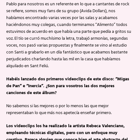
Pablo para nosotros es un referente en lo que a cantantes de rock
se refiere, somos muy fans de su grupo (Avida Dollars), nos
habíamos encontrado varias veces por las salas y acabamos
haciéndonos muy colegas, cuando terminamos “Alimento” todos
estuvimos de acuerdo en que había una parte que pedía a gritos su
voz. El tío se curró muchísimo la letra, trabajó armonías, segundas
voces, nos pasó varias propuestas y finalmente se vino al estudio
con Santi a grabarlo en un día fantástico que acabamos bastante
perjudicados charlando hasta las mil en la casa que habíamos
alquilado en Sant Feliú.
Habéis lanzado dos primeros videoclips de este disco: “Migas
de Pan” e “Inercia”. ¿Son para vosotros las dos mejores
canciones de este álbum?
No sabemos si las mejores o por lo menos las que mejor
representaban lo que más nos apetecía enseñar primero.
Los videoclips los ha realizado la artista Rebeca Valenciano,
empleando técnicas digitales, pero con un enfoque muy
creativo. Parece alguien que conoce bien el arte abstracto del