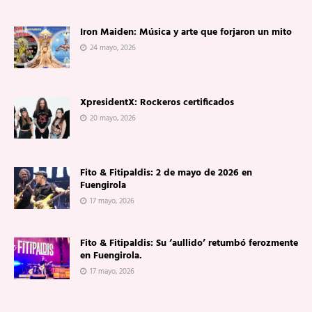
Iron Maiden: Música y arte que forjaron un mito
24 mayo, 2026
XpresidentX: Rockeros certificados
20 mayo, 2026
Fito & Fitipaldis: 2 de mayo de 2026 en
Fuengirola
17 mayo, 2026
Fito & Fitipaldis: Su ‘aullido’ retumbó ferozmente
en Fuengirola.
17 mayo, 2026