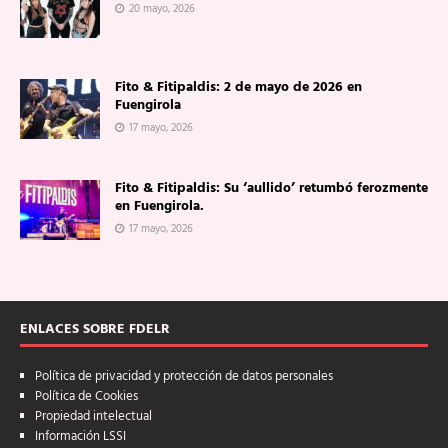
20 mayo, 2026
Fito & Fitipaldis: 2 de mayo de 2026 en
Fuengirola
17 mayo, 2026
Fito & Fitipaldis: Su ‘aullido’ retumbó ferozmente
en Fuengirola.
17 mayo, 2026
ENLACES SOBRE FDELR
Política de privacidad y protección de datos personales
Política de Cookies
Propiedad intelectual
Información LSSI