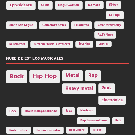
SFDK
Negu Gorriak
XpresidentX
DJ Yata
Sôber
La Fuga
Mario San Miguel
Collector's Series
Falsalarma
César Strawberry
Azul Y Negro
Tote King
Reincidentes
Santander Music Festival 2019
Saratoga
NUBE DE ESTILOS MUSICALES
Hip Hop
Metal
Rap
Rock
Heavy metal
Punk
Electrónica
Rock independiente
Jazz
Hardcore
Pop
Pop Independiente
Folk
Rock Urbano
Reggae
Rock mestizo
Canción de autor