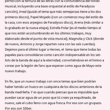
perfección la ternura de las letras con la contundencia del fondo
musical, incluyendo una base orquestal al estilo de Paradysso
canción), Irreal (quizás el tema que más semejanzas tiene a los dos
primeros discos), Papel Mojado (con un comienzo muy del estilo de
la casa, con esos arpegios de Paradysso disco), Arena (más similar a
lo grabado en la nueva etapa), Estrella Polar (es el medio tiempo al
que nos están acostumbrando en los últimos trabajos, muy
elaborado desde el punto de vista musical), Magnolia y Click (donde
de nuevo, Antonio y Jorge reparten cera con las seis cuerdas).
Dejamos para el último lugar a Heroes, el tema que tiene todas las
papeles para consolidarse como canción indispensable en los set-
lists de la banda de aquí a la eternidad, convirtiéndose en el himno a
corear por la legión de fans que esperan como agua de Mayo este
nuevo trabajo.
En fin, que un nuevo trabajo con once temas que bien podrían
haber tenido un hueco en cualquiera de los discos anteriores de la
banda madrileña. Y es que cuando piensas que es imposible que
puedan sacar agua de un pozo que tú crees ya esquilmado, de
nuevo, sale el cubo lleno con agua fresca. Por eso son un grupazo.
Por eso son Sôber.