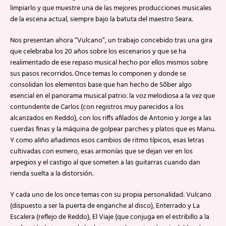
limpiarlo y que muestre una de las mejores producciones musicales
de la escena actual, siempre bajo la batuta del maestro Seara.
Nos presentan ahora “Vulcano”, un trabajo concebido tras una gira
que celebraba los 20 años sobre los escenarios y que se ha
realimentado de ese repaso musical hecho por ellos mismos sobre
sus pasos recorridos. Once temas lo componen y donde se
consolidan los elementos base que han hecho de Sôber algo
esencial en el panorama musical patrio: la voz melodiosa a la vez que
contundente de Carlos (con registros muy parecidos a los
alcanzados en Reddo), con los riffs afilados de Antonio y Jorge a las
cuerdas finas y la máquina de golpear parches y platos que es Manu.
Y como aliño añadimos esos cambios de ritmo típicos, esas letras
cultivadas con esmero, esas armonías que se dejan ver en los
arpegios y el castigo al que someten a las guitarras cuando dan
rienda suelta a la distorsión.
Y cada uno de los once temas con su propia personalidad: Vulcano
(dispuesto a ser la puerta de enganche al disco), Enterrado y La
Escalera (reflejo de Reddo), El Viaje (que conjuga en el estribillo a la