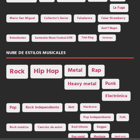
La Fuga
Mario San Miguel
Collector's Series
Falsalarma
César Strawberry
Azul Y Negro
Tote King
Reincidentes
Santander Music Festival 2019
Saratoga
NUBE DE ESTILOS MUSICALES
Hip Hop
Metal
Rap
Rock
Heavy metal
Punk
Electrónica
Rock independiente
Jazz
Hardcore
Pop
Pop Independiente
Folk
Rock Urbano
Reggae
Rock mestizo
Canción de autor
Rap metal
Mestizaje
Hard rock