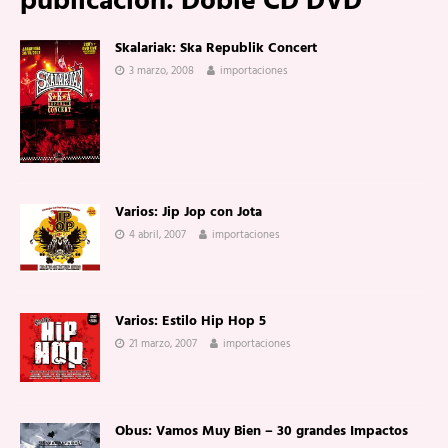
publicación:
Doble CD DVD
Skalariak: Ska Republik Concert
3 marzo, 2008
importaciones
Varios: Jip Jop con Jota
4 abril, 2007
importaciones
Varios: Estilo Hip Hop 5
21 marzo, 2007
importaciones
Obus: Vamos Muy Bien – 30 grandes Impactos