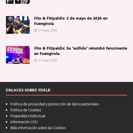
Fito & Fitipaldis: 2 de mayo de 2026 en
Fuengirola
17 mayo, 2026
Fito & Fitipaldis: Su ‘aullido’ retumbó ferozmente
en Fuengirola.
17 mayo, 2026
ENLACES SOBRE FDELR
Política de privacidad y protección de datos personales
Política de Cookies
Propiedad intelectual
Información LSSI
Más información sobre las Cookies