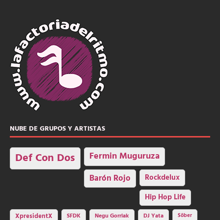
NUBE DE GRUPOS Y ARTISTAS
Fermin Muguruza
Def Con Dos
Barón Rojo
Rockdelux
Hip Hop Life
SFDK
Negu Gorriak
XpresidentX
DJ Yata
Sôber