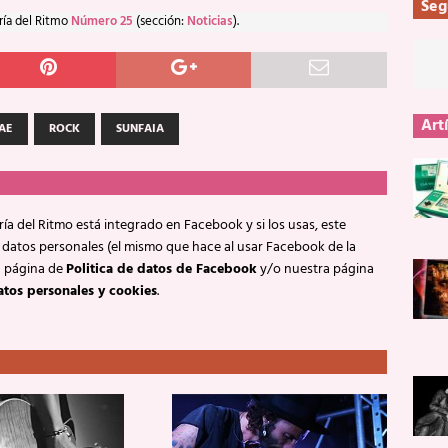
Seg
ría del Ritmo
Número 25
(sección:
Noticias
).
Art
AE
ROCK
SUNFAIA
ía del Ritmo está integrado en Facebook y si los usas, este
 datos personales (el mismo que hace al usar Facebook de la
a página de
Politica de datos de Facebook
y/o nuestra página
atos personales y cookies
.