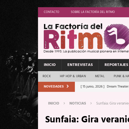
CONTACTO
SOBRE LA FACTORÍA DEL RITMO
INICIO
ENTREVISTAS
REPORTAJES
ROCK
HIP HOP & URBAN
METAL
PUNK & H
NOVEDADES
[ 15 junio, 2026 ]
Dream Theater:
Memory”
REPORTAJES
INICIO
NOTICIAS
Sunfaia: Gira veranie
[ 11 junio, 2026 ]
Vamos Con Todo
Sunfaia: Gira verani
[ 1 junio, 2026 ]
Ave Exsilyum, l
[ 24 mayo, 2026 ]
Iron Maiden: 