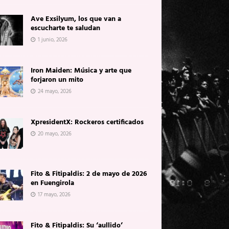
Ave Exsilyum, los que van a
escucharte te saludan
1 junio, 2026
Iron Maiden: Música y arte que
forjaron un mito
24 mayo, 2026
XpresidentX: Rockeros certificados
20 mayo, 2026
Fito & Fitipaldis: 2 de mayo de 2026
en Fuengirola
17 mayo, 2026
Fito & Fitipaldis: Su ‘aullido’