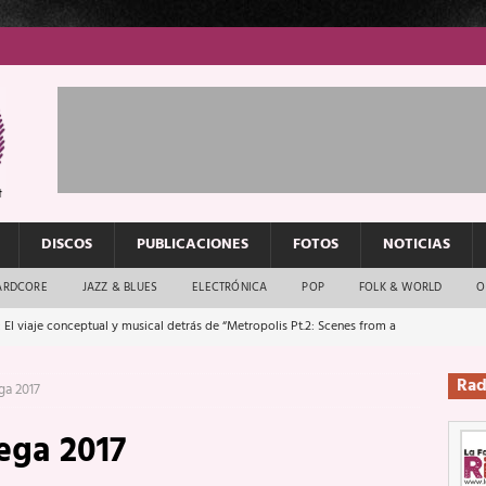
DISCOS
PUBLICACIONES
FOTOS
NOTICIAS
ARDCORE
JAZZ & BLUES
ELECTRÓNICA
POP
FOLK & WORLD
O
 El viaje conceptual y musical detrás de “Metropolis Pt.2: Scenes from a
Rad
ga 2017
: El rock urbano sigue en buenas manos
ENTREVISTAS
ega 2017
os que van a escucharte te saludan
ENTREVISTAS
Música y arte que forjaron un mito
REPORTAJES