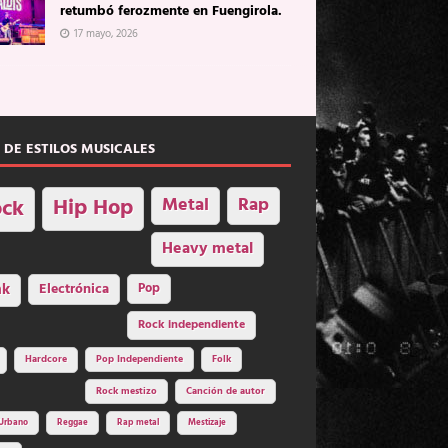
retumbó ferozmente en Fuengirola.
17 mayo, 2026
 DE ESTILOS MUSICALES
Hip Hop
Metal
Rap
ck
Heavy metal
nk
Electrónica
Pop
Rock independiente
Hardcore
Pop Independiente
Folk
Rock mestizo
Canción de autor
Urbano
Reggae
Rap metal
Mestizaje