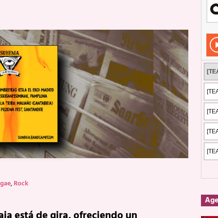
Rockeros certificados
ENTREVISTAS
dis: 2 de mayo de 2026 en Fuengirola
FOTOS
dis: Su ‘aullido’ retumbó ferozmente en Fuengirola.
REPORTAJES
s: La historia de Nintendo Vol. 2
PUBLICACIONES
gae
,
Rock
Ag
aia está de gira, ofreciendo un