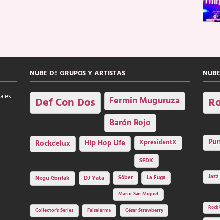
NUBE DE GRUPOS Y ARTISTAS
NUBE
nales
Fermin Muguruza
Def Con Dos
Ro
Barón Rojo
Pu
Rockdelux
Hip Hop Life
XpresidentX
SFDK
Jazz
Negu Gorriak
DJ Yata
Sôber
La Fuga
Mario San Miguel
Rock 
Collector's Series
Falsalarma
César Strawberry