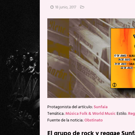
[ 20 mayo, 2026 ]
XpresidentX: 
18 junio, 2017
[ 17 mayo, 2026 ]
Fito & Fitipal
[ 17 mayo, 2026 ]
Fito & Fitipal
[ 5 agosto, 2026 ]
Florent Gorge
Protagonista del artículo:
Sunfaia
Temática:
Música Folk & World Music
Estilo:
Reg
Fuente de la noticia:
Obstinato
El grupo de rock y reggae Sunf