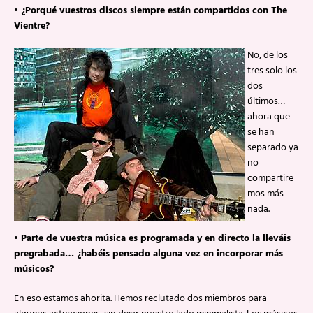
• ¿Porqué vuestros discos siempre están compartidos con The
Vientre?
No, de los
tres solo los
dos
últimos…
ahora que
se han
separado ya
no
compartire
mos más
nada.
• Parte de vuestra música es programada y en directo la lleváis
pregrabada… ¿habéis pensado alguna vez en incorporar más
músicos?
En eso estamos ahorita. Hemos reclutado dos miembros para