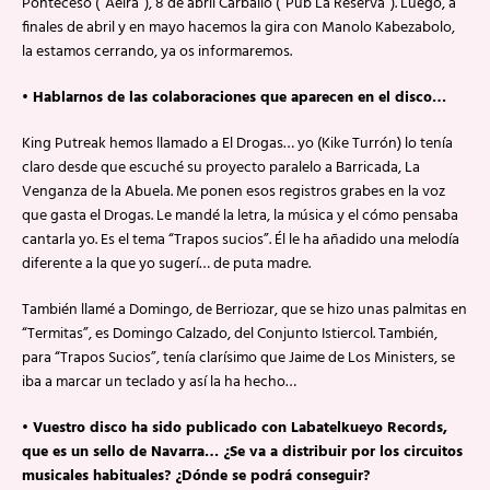
Ponteceso (“Aeira”), 8 de abril Carballo (“Pub La Reserva”). Luego, a
finales de abril y en mayo hacemos la gira con Manolo Kabezabolo,
la estamos cerrando, ya os informaremos.
• Hablarnos de las colaboraciones que aparecen en el disco…
King Putreak hemos llamado a El Drogas… yo (Kike Turrón) lo tenía
claro desde que escuché su proyecto paralelo a Barricada, La
Venganza de la Abuela. Me ponen esos registros grabes en la voz
que gasta el Drogas. Le mandé la letra, la música y el cómo pensaba
cantarla yo. Es el tema “Trapos sucios”. Él le ha añadido una melodía
diferente a la que yo sugerí… de puta madre.
También llamé a Domingo, de Berriozar, que se hizo unas palmitas en
“Termitas”, es Domingo Calzado, del Conjunto Istiercol. También,
para “Trapos Sucios”, tenía clarísimo que Jaime de Los Ministers, se
iba a marcar un teclado y así la ha hecho…
• Vuestro disco ha sido publicado con Labatelkueyo Records,
que es un sello de Navarra… ¿Se va a distribuir por los circuitos
musicales habituales? ¿Dónde se podrá conseguir?