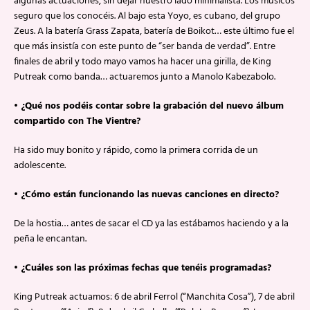
algunas actuaciones, sin dejar nuestro lado minimalista. Los músicos
seguro que los conocéis. Al bajo esta Yoyo, es cubano, del grupo
Zeus. A la batería Grass Zapata, batería de Boikot… este último fue el
que más insistía con este punto de “ser banda de verdad”. Entre
finales de abril y todo mayo vamos ha hacer una girilla, de King
Putreak como banda… actuaremos junto a Manolo Kabezabolo.
• ¿Qué nos podéis contar sobre la grabación del nuevo álbum
compartido con The Vientre?
Ha sido muy bonito y rápido, como la primera corrida de un
adolescente.
• ¿Cómo están funcionando las nuevas canciones en directo?
De la hostia… antes de sacar el CD ya las estábamos haciendo y a la
peña le encantan.
• ¿Cuáles son las próximas fechas que tenéis programadas?
King Putreak actuamos: 6 de abril Ferrol (“Manchita Cosa”), 7 de abril