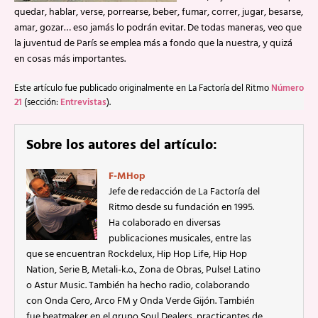
quedar, hablar, verse, porrearse, beber, fumar, correr, jugar, besarse,
amar, gozar… eso jamás lo podrán evitar. De todas maneras, veo que
la juventud de París se emplea más a fondo que la nuestra, y quizá
en cosas más importantes.
Este artículo fue publicado originalmente en La Factoría del Ritmo
Número
21
(sección:
Entrevistas
).
Sobre los autores del artículo:
F-MHop
Jefe de redacción de La Factoría del
Ritmo desde su fundación en 1995.
Ha colaborado en diversas
publicaciones musicales, entre las
que se encuentran Rockdelux, Hip Hop Life, Hip Hop
Nation, Serie B, Metali-k.o., Zona de Obras, Pulse! Latino
o Astur Music. También ha hecho radio, colaborando
con Onda Cero, Arco FM y Onda Verde Gijón. También
fue beatmaker en el grupo Soul Dealers, practicantes de