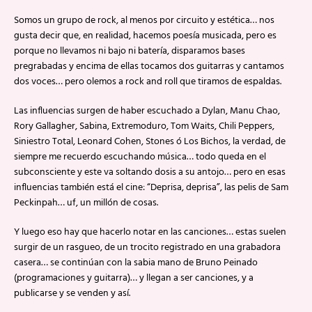
Somos un grupo de rock, al menos por circuito y estética… nos
gusta decir que, en realidad, hacemos poesía musicada, pero es
porque no llevamos ni bajo ni batería, disparamos bases
pregrabadas y encima de ellas tocamos dos guitarras y cantamos
dos voces… pero olemos a rock and roll que tiramos de espaldas.
Las influencias surgen de haber escuchado a Dylan, Manu Chao,
Rory Gallagher, Sabina, Extremoduro, Tom Waits, Chili Peppers,
Siniestro Total, Leonard Cohen, Stones ó Los Bichos, la verdad, de
siempre me recuerdo escuchando música… todo queda en el
subconsciente y este va soltando dosis a su antojo… pero en esas
influencias también está el cine: “Deprisa, deprisa”, las pelis de Sam
Peckinpah… uf, un millón de cosas.
Y luego eso hay que hacerlo notar en las canciones… estas suelen
surgir de un rasgueo, de un trocito registrado en una grabadora
casera… se continúan con la sabia mano de Bruno Peinado
(programaciones y guitarra)… y llegan a ser canciones, y a
publicarse y se venden y así.