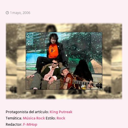
1 mayo, 2006
Protagonista del artículo:
King Putreak
Temática:
Música Rock
Estilo:
Rock
Redactor:
F-MHop