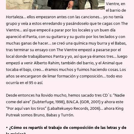
Vientre, en
el barrio de
Hortaleza… ellos empezaron antes con las canciones… yo no tenía
grupo y veía a estos enredando y pasándoselo que te cagas con The
Vientre… así que empecé a parar por los locales y un buen día
apareció el Panta, con su guitarra y su gusto por los teclados y con
muchas ganas de hacer… se creó una química muy burra y el Babas,
tras terminar su ensayo con The Vientre empezó a pasarse por el
local donde trabajábamos Panta y yo, así que ya éramos tres… luego
empezó a venir Alberto Rahim, también del barrio, y el Animal que
tocaba el bajo, creo… éramos muchos y fuimos haciendo cosas. Los
años se encargaron de limar formación y composición… todo eso
ocurría en el 95 o así.
Desde entonces ha llovido mucho, hemos sacado tres CD´s: “Nadie
come del aire” (Subterfuge, 1998), B.N.C.A. (GOR, 2001) y ahora este
“Por aquí van los tiros” (Labaltekueyo Records, 2006)… ahora King
Putreak somos Bruno, Babas y Turrón.
• ¿Cómo os repartís el trabajo de composición de las letras y de