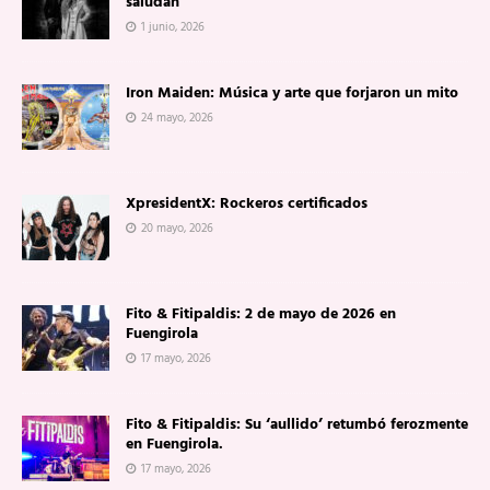
saludan
1 junio, 2026
Iron Maiden: Música y arte que forjaron un mito
24 mayo, 2026
XpresidentX: Rockeros certificados
20 mayo, 2026
Fito & Fitipaldis: 2 de mayo de 2026 en
Fuengirola
17 mayo, 2026
Fito & Fitipaldis: Su ‘aullido’ retumbó ferozmente
en Fuengirola.
17 mayo, 2026