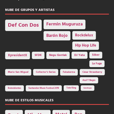
NUBE DE GRUPOS Y ARTISTAS
Fermin Muguruza
Def Con Dos
Barón Rojo
Rockdelux
Hip Hop Life
SFDK
Negu Gorriak
XpresidentX
DJ Yata
Sôber
La Fuga
Mario San Miguel
Collector's Series
Falsalarma
César Strawberry
Azul Y Negro
Tote King
Reincidentes
Santander Music Festival 2019
Saratoga
NUBE DE ESTILOS MUSICALES