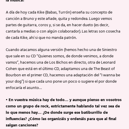
la música?
A día de hoy cada Kike (Babas, Turrón) enseña su concepto de
canción a Bruno y este añade, quita y redondea. Luego vemos
partes de guitarra, coros y, si se da, en hacer dueto (es decir,
cantarla a medias o con algún colaborador). Las letras son cosecha
de cada Kike, ahí si que no manda patrón.
Cuando atacamos alguna versión (hemos hecho una de Siniestro
que sale en su CD “Quienes somos, de donde venimos, a donde
vamos”, hacemos una de Los Bichos en directo, otra de Leonard
Cohen que está en el último CD, adaptamos una de The Beast of
Bourbon en el primer CD, hacemos una adaptación del “I wanna be
your dog”) si que cada uno pone un poco o sugiere el por donde
enfocaría el asunto…
• En vuestra música hay de todo… y aunque pienso en vosotros
como un grupo de rock, estrictamente hablando tal vez sea de
lo que menos hay… ¿De donde surge ese batiburrillo de
influencias? ¿Cómo las organizáis y ordenáis para que al final
salgan canciones?