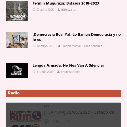
Fermin Muguruza: Bidasoa 2018-2023
23 abril, 2025
littlewalter
¡Democracia Real Ya!: Lo llaman Democracia y no
lo es
30 mayo, 2011
Florián Manuel Pérez Sánchez
Lengua Armada: No Nos Van A Silenciar
3 junio, 2004
importaciones
Radio