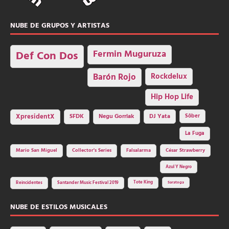
NUBE DE GRUPOS Y ARTISTAS
Fermin Muguruza
Def Con Dos
Barón Rojo
Rockdelux
Hip Hop Life
SFDK
Negu Gorriak
XpresidentX
DJ Yata
Sôber
La Fuga
Mario San Miguel
Collector's Series
Falsalarma
César Strawberry
Azul Y Negro
Tote King
Reincidentes
Santander Music Festival 2019
Saratoga
NUBE DE ESTILOS MUSICALES