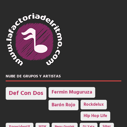
NUBE DE GRUPOS Y ARTISTAS
Fermin Muguruza
Def Con Dos
Barón Rojo
Rockdelux
Hip Hop Life
SFDK
Negu Gorriak
XpresidentX
DJ Yata
Sôber