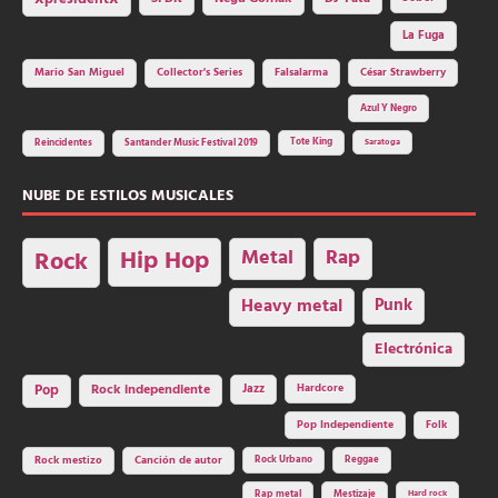
La Fuga
Mario San Miguel
Collector's Series
Falsalarma
César Strawberry
Azul Y Negro
Tote King
Reincidentes
Santander Music Festival 2019
Saratoga
NUBE DE ESTILOS MUSICALES
Hip Hop
Metal
Rap
Rock
Heavy metal
Punk
Electrónica
Rock independiente
Jazz
Hardcore
Pop
Pop Independiente
Folk
Rock Urbano
Reggae
Rock mestizo
Canción de autor
Rap metal
Mestizaje
Hard rock