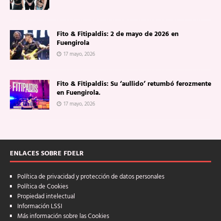
Fito & Fitipaldis: 2 de mayo de 2026 en
Fuengirola
17 mayo, 2026
Fito & Fitipaldis: Su ‘aullido’ retumbó ferozmente
en Fuengirola.
17 mayo, 2026
ENLACES SOBRE FDELR
Política de privacidad y protección de datos personales
Política de Cookies
Propiedad intelectual
Información LSSI
Más información sobre las Cookies