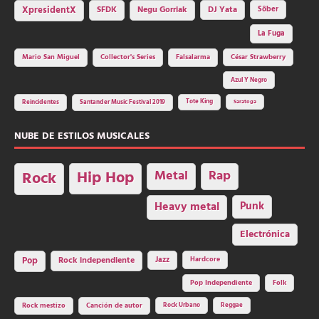
SFDK
Negu Gorriak
XpresidentX
DJ Yata
Sôber
La Fuga
Mario San Miguel
Collector's Series
Falsalarma
César Strawberry
Azul Y Negro
Tote King
Reincidentes
Santander Music Festival 2019
Saratoga
NUBE DE ESTILOS MUSICALES
Hip Hop
Metal
Rap
Rock
Heavy metal
Punk
Electrónica
Rock independiente
Jazz
Hardcore
Pop
Pop Independiente
Folk
Rock Urbano
Reggae
Rock mestizo
Canción de autor