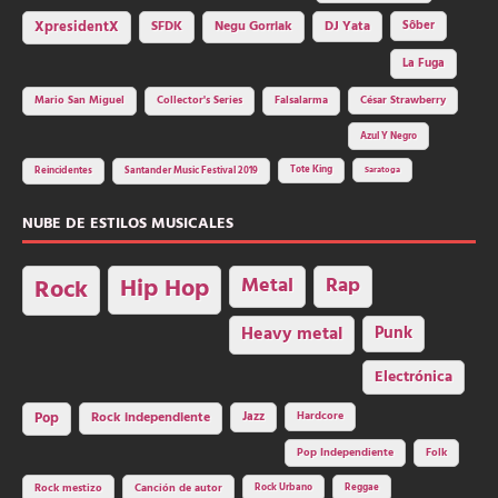
SFDK
Negu Gorriak
XpresidentX
DJ Yata
Sôber
La Fuga
Mario San Miguel
Collector's Series
Falsalarma
César Strawberry
Azul Y Negro
Tote King
Reincidentes
Santander Music Festival 2019
Saratoga
NUBE DE ESTILOS MUSICALES
Hip Hop
Metal
Rap
Rock
Heavy metal
Punk
Electrónica
Rock independiente
Jazz
Hardcore
Pop
Pop Independiente
Folk
Rock Urbano
Reggae
Rock mestizo
Canción de autor